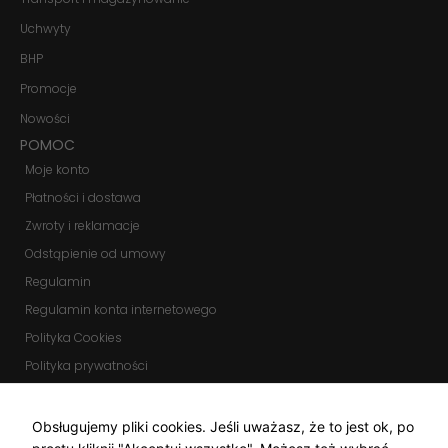
Marketing
Uchwyty
Udostępniając
swoje
BHP
zainteresowania i
Promocje
zachowania
podczas
Nowości
odwiedzania naszej
strony, zwiększasz
POMOC
szansę na
Moje konto
zobaczenie
spersonalizowanych
Płatności i dostawa
treści i ofert.
Zwroty i reklamacje
Odstąpienie od umowy
Regulamin
Regulamin konta internetowego
Polityka Cookies
Polityka prywatności
Zmień ustawienia cookies
KOMUNIKATORY
Obsługujemy pliki cookies. Jeśli uważasz, że to jest ok, po