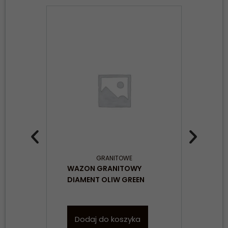
GRANITOWE
WAZON GRANITOWY
WAZ
DIAMENT OLIW GREEN
DIA
Dodaj do koszyka
D