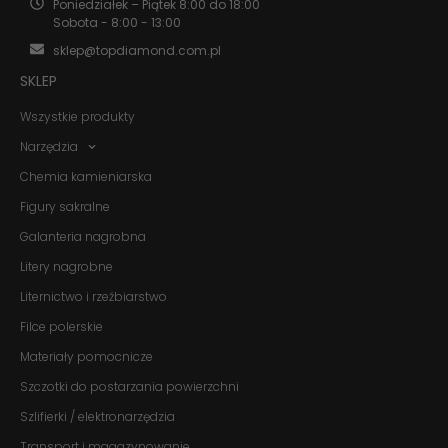
Poniedziałek – Piątek 8:00 do 18:00
i strukturę
Sobota - 8:00 - 13:00
strony
internetowej,
sklep@topdiamond.com.pl
na podstawie
SKLEP
tego, jak
strona jest
używana.
Wszystkie produkty
Narzędzia
Chemia kamieniarska
Doświadczenie
Aby nasza
Figury sakralne
strona
internetowa
Galanteria nagrobna
działała jak
Litery nagrobne
najlepiej
podczas
Liternictwo i rzeźbiarstwo
twojego
przejścia na nią.
Filce polerskie
Jeśli odrzucisz
te pliki cookie,
Materiały pomocnicze
niektóre funkcje
znikną ze strony
Szczotki do postarzania powierzchni
internetowej.
Szlifierki / elektronarzędzia
Transport i magazynowanie