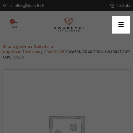
O firmie
Blog
Strefa B2B
Kontakt
0
Strona główna
/
Galanteria
nagrobna
/
Wazony
/
GRANITOWE
/ WAZON GRANITOWY KWADRATOWY
OLIW GREEN