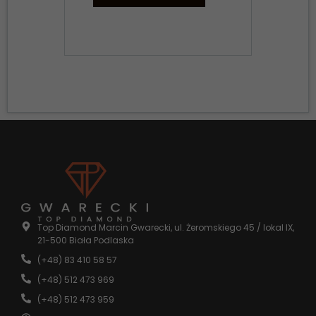
Konieczne
Te pliki cookie
nie są
opcjonalne. Są
one potrzebne
do
funkcjonowania
strony
Top Diamond Marcin Gwarecki, ul. Żeromskiego 45 / lokal IX,
internetowej.
21-500 Biała Podlaska
(+48) 83 410 58 57
Statystyka
(+48) 512 473 969
Abyśmy mogli
(+48) 512 473 959
poprawić
funkcjonalność