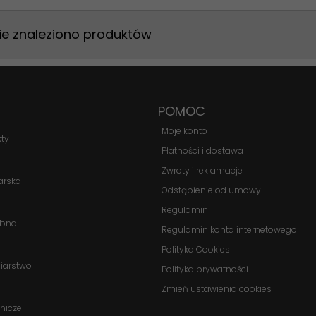
ie znaleziono produktów
POMOC
Moje konto
kty
Płatności i dostawa
Zwroty i reklamacje
arska
Odstąpienie od umowy
Regulamin
obna
Regulamin konta internetowego
Polityka Cookies
biarstwo
Polityka prywatności
Zmień ustawienia cookies
nicze