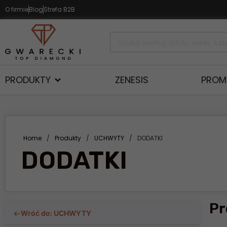
O firmie
Blog
Strefa B2B
PRODUKTY
ZENESIS
PROM
Home
/
Produkty
/
UCHWYTY
/
DODATKI
DODATKI
Pr
←
Wróć do: UCHWYTY