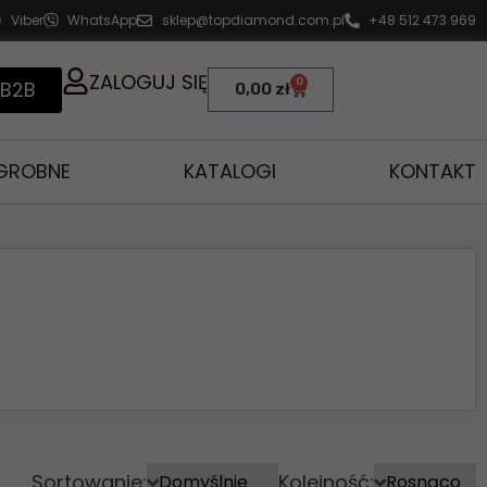
Viber
WhatsApp
sklep@topdiamond.com.pl
+48 512 473 969
ZALOGUJ SIĘ
0
 B2B
0,00
zł
AGROBNE
KATALOGI
KONTAKT
Sortowanie:
Kolejność: