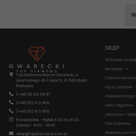
N
SKLEP
Wszystkie produ
Narzędzia
Top Diamond Marcin Gwarecki, ul.
Chemia kamieni
Żeromskiego 45 / lokal IX, 21-500 Biała
Podlaska
Figury sakralne
(+48) 83 410 58 57
Galanteria nagr
(+48) 512 473 969
Litery nagrobne
(+48) 512 473 959
Liternictwo i rzeź
Poniedziałek – Piątek 8:00 do 18:00
Filce polerskie
Sobota - 8:00 - 13:00
Materiały pomoc
sklep@topdiamond.com.pl