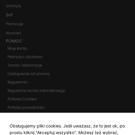
Uchwyty
BHP
Promocje
Nowości
POMOC
Moje konto
Płatności i dostawa
Zwroty i reklamacje
Odstąpienie od umowy
Regulamin
Regulamin konta internetowego
Polityka Cookies
Polityka prywatności
Zmień ustawienia cookies
KOMUNIKATORY
Obsługujemy pliki cookies. Jeśli uważasz, że to jest ok, po
prostu kliknij "Akceptuj wszystko". Możesz też wybrać,