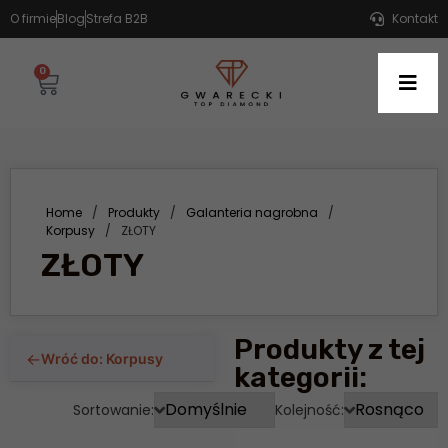
O firmie
Blog
Strefa B2B
Kontakt
0
Home
/
Produkty
/
Galanteria nagrobna
/
Korpusy
/
ZŁOTY
ZŁOTY
Produkty z tej
←
Wróć do: Korpusy
kategorii:
Sortowanie:
Kolejność: