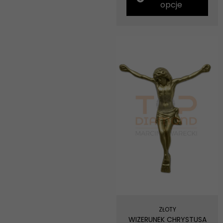
opcje
Marketing
Udostępniając
swoje
zainteresowania i
zachowania
podczas
odwiedzania naszej
strony, zwiększasz
szansę na
zobaczenie
spersonalizowanych
treści i ofert.
ZŁOTY
WIZERUNEK CHRYSTUSA