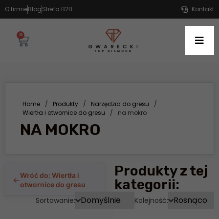
O firmie
Blog
Strefa B2B
Kontakt
0
Home
/
Produkty
/
Narzędzia do gresu
/
Wiertła i otwornice do gresu
/
na mokro
NA MOKRO
Produkty z tej
Wróć do: Wiertła i
←
kategorii:
otwornice do gresu
Sortowanie:
Kolejność: