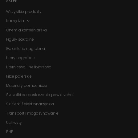
SKLEP
Wszystkie produkty
Narzędzia
Chemia kamieniarska
Figury sakralne
Galanteria nagrobna
Litery nagrobne
Liternictwo i rzeźbiarstwo
Filce polerskie
Materiały pomocnicze
Szczotki do postarzania powierzchni
Szlifierki / elektronarzędzia
Transport i magazynowanie
Konieczne
Te pliki cookie
Uchwyty
nie są
opcjonalne. Są
BHP
one potrzebne