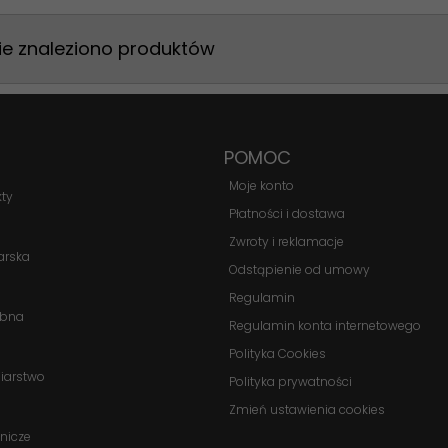
ie znaleziono produktów
POMOC
Moje konto
kty
Płatności i dostawa
Zwroty i reklamacje
arska
Odstąpienie od umowy
Regulamin
obna
Regulamin konta internetowego
Polityka Cookies
biarstwo
Polityka prywatności
Zmień ustawienia cookies
nicze