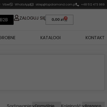
Viber
WhatsApp
sklep@topdiamond.com.pl
+48 512 473 969
ZALOGUJ SIĘ
0
 B2B
0,00
zł
AGROBNE
KATALOGI
KONTAKT
Sortowanie:
Kolejność: