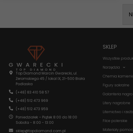
N
SKLEP
Wszystkie produ
Narzędzia
Top Diamond Marcin Gwarecki, ul.
Chemia kamieni
Żeromskiego 45 / lokal IX, 21-500 Biała
Podlaska
Figury sakralne
(+48) 83 410 58 57
Galanteria nagr
(+48) 512 473 969
Litery nagrobne
(+48) 512 473 959
Liternictwo i rzeź
Poniedziałek – Piątek 8:00 do 18:00
Filce polerskie
Sobota - 8:00 - 13:00
Materiały pomoc
sklep@topdiamond.com.pl