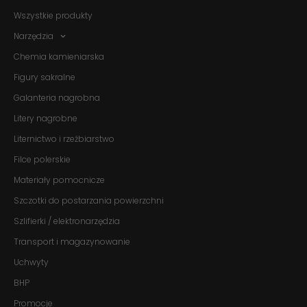
Wszystkie produkty
Narzędzia
Chemia kamieniarska
Figury sakralne
Galanteria nagrobna
Litery nagrobne
Liternictwo i rzeźbiarstwo
Filce polerskie
Materiały pomocnicze
Szczotki do postarzania powierzchni
Szlifierki / elektronarzędzia
Transport i magazynowanie
Uchwyty
BHP
Promocje