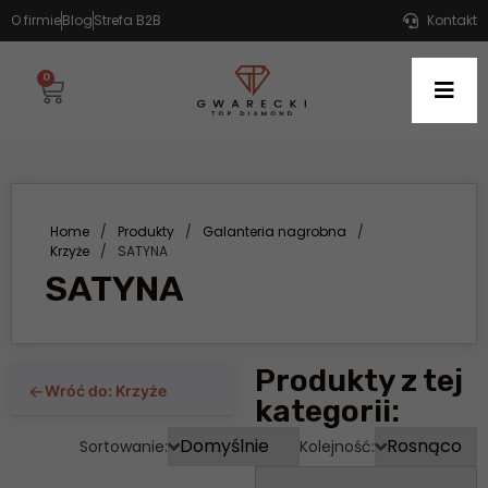
O firmie
Blog
Strefa B2B
Kontakt
0
Home
/
Produkty
/
Galanteria nagrobna
/
Krzyże
/
SATYNA
SATYNA
Produkty z tej
←
Wróć do: Krzyże
kategorii:
Sortowanie:
Kolejność: