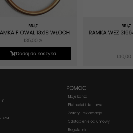
BRĄZ
BRĄZ
AMKA F OWAL 13x18 WŁOCH
RAMKA WEZ 31664
135,00
zł
Konieczne
Dodaj do koszyka
140,00
Te pliki cookie
nie są
opcjonalne. Są
one potrzebne
do
POMOC
funkcjonowania
strony
Moje konto
kty
internetowej.
Płatności i dostawa
Zwroty i reklamacje
arska
Odstąpienie od umowy
Statystyka
Abyśmy mogli
Regulamin