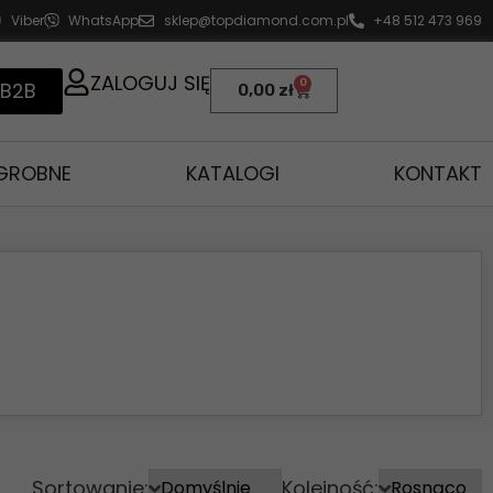
Viber
WhatsApp
sklep@topdiamond.com.pl
+48 512 473 969
ZALOGUJ SIĘ
0
 B2B
0,00
zł
AGROBNE
KATALOGI
KONTAKT
Sortowanie:
Kolejność: