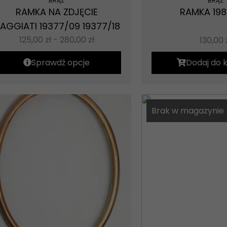
BRĄZ
BRĄZ
RAMKA NA ZDJĘCIE
RAMKA 198
AGGIATI 19377/09 19377/18
125,00
zł
-
280,00
zł
130,00
Sprawdź opcje
Dodaj do 
Brak w magazynie