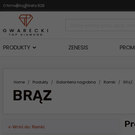
O firmie
Blog
Strefa B2B
PRODUKTY
ZENESIS
PROM
Home
/
Produkty
/
Galanteria nagrobna
/
Ramki
/
BRĄZ
BRĄZ
Pr
←
Wróć do: Ramki