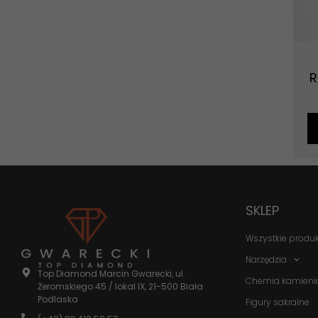
R
SKLEP
Wszystkie produ
Narzędzia
Top Diamond Marcin Gwarecki, ul.
Chemia kamieni
Żeromskiego 45 / lokal IX, 21-500 Biała
Podlaska
Figury sakralne