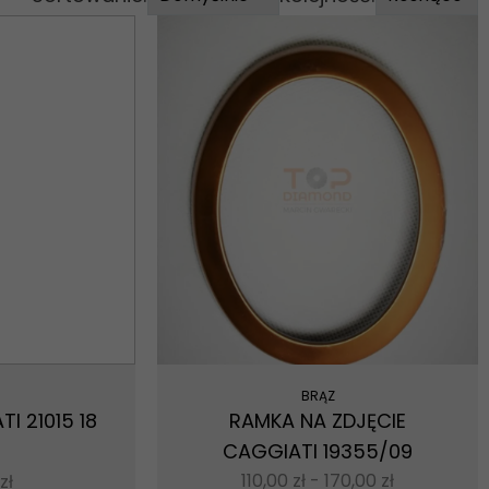
BRĄZ
I 21015 18
RAMKA NA ZDJĘCIE
CAGGIATI 19355/09
110,00
zł
-
170,00
zł
zł