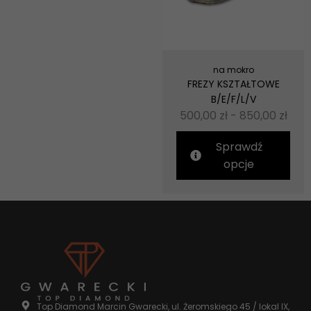
na mokro
FREZY KSZTAŁTOWE
B/E/F/L/V
500,00
zł
-
850,00
zł
Sprawdź
opcje
Top Diamond Marcin Gwarecki, ul. Żeromskiego 45 / lokal IX,