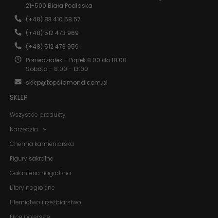
21-500 Biała Podlaska
Konieczne
(+48) 83 410 58 57
Te pliki cookie
nie są
(+48) 512 473 969
opcjonalne. Są
one potrzebne
(+48) 512 473 959
do
Poniedziałek – Piątek 8:00 do 18:00
funkcjonowania
Sobota - 8:00 - 13:00
strony
internetowej.
sklep@topdiamond.com.pl
SKLEP
Statystyka
Wszystkie produkty
Abyśmy mogli
poprawić
Narzędzia
funkcjonalność
Chemia kamieniarska
i strukturę
strony
Figury sakralne
internetowej,
na podstawie
Galanteria nagrobna
tego, jak
strona jest
Litery nagrobne
używana.
Liternictwo i rzeźbiarstwo
Filce polerskie