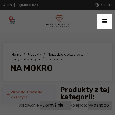
O firmie
Blog
Strefa B2B
Kontakt
0
Home
/
Produkty
/
Narzędzia do kwarcytu
/
Frezy do kwarcytu
/
na mokro
NA MOKRO
Produkty z tej
Wróć do: Frezy do
←
kategorii:
kwarcytu
Sortowanie:
Kolejność: