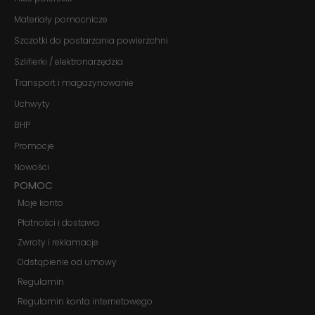
Doświadczenie
Materiały pomocnicze
Aby nasza
strona
Szczotki do postarzania powierzchni
internetowa
działała jak
Szlifierki / elektronarzędzia
najlepiej
Transport i magazynowanie
podczas
twojego
Uchwyty
przejścia na nią.
Jeśli odrzucisz
BHP
te pliki cookie,
niektóre funkcje
Promocje
znikną ze strony
Nowości
internetowej.
POMOC
Moje konto
Marketing
Płatności i dostawa
Udostępniając
swoje
Zwroty i reklamacje
zainteresowania i
zachowania
Odstąpienie od umowy
podczas
Regulamin
odwiedzania naszej
strony, zwiększasz
Regulamin konta internetowego
szansę na