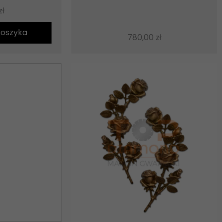
zł
koszyka
780,00
zł