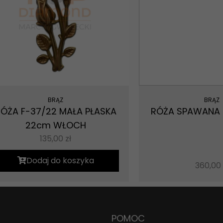
Konieczne
Te pliki cookie
nie są
opcjonalne. Są
one potrzebne
do
funkcjonowania
strony
internetowej.
BRĄZ
BRĄZ
RÓŻA F-37/22 MAŁA PŁASKA
RÓŻA SPAWANA 
22cm WŁOCH
Statystyka
135,00
zł
Abyśmy mogli
poprawić
Dodaj do koszyka
funkcjonalność
360,00
i strukturę
strony
internetowej,
na podstawie
tego, jak
POMOC