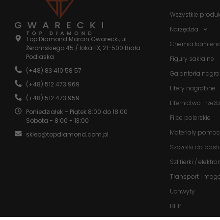
Wszystkie produ
Narzędzia
Top Diamond Marcin Gwarecki, ul.
Chemia kamieni
Żeromskiego 45 / lokal IX, 21-500 Biała
Podlaska
Figury sakralne
(+48) 83 410 58 57
Galanteria nagr
(+48) 512 473 969
Litery nagrobne
(+48) 512 473 959
Liternictwo i rzeź
Poniedziałek – Piątek 8:00 do 18:00
Filce polerskie
Sobota - 8:00 - 13:00
Materiały pomoc
sklep@topdiamond.com.pl
Szczotki do post
Szlifierki / elektr
Transport i mag
Uchwyty
BHP