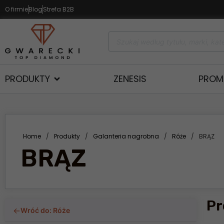
O firmie
Blog
Strefa B2B
PRODUKTY
ZENESIS
PROM
Home
/
Produkty
/
Galanteria nagrobna
/
Róże
/
BRĄZ
BRĄZ
Pr
←
Wróć do: Róże