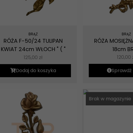
BRĄZ
BRĄZ
RÓŻA F-50/24 TULIPAN
RÓŻA MOSIĘŻNA
KWIAT 24cm WŁOCH " ( "
18cm B
120,00
125,00
zł
Dodaj do koszyka
Sprawdź 
Brak w magazynie