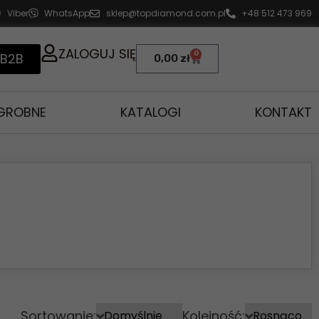
Viber
WhatsApp
sklep@topdiamond.com.pl
+48 512 473 969
ZALOGUJ SIĘ
0
 B2B
0,00
zł
AGROBNE
KATALOGI
KONTAKT
Sortowanie:
Kolejność: