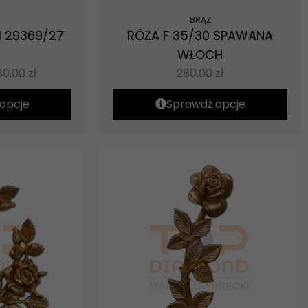
BRĄZ
 29369/27
RÓŻA F 35/30 SPAWANA
WŁOCH
80,00
zł
280,00
zł
opcje
Sprawdź opcje