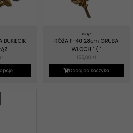
BRĄZ
 BUKIECIK
RÓŻA F-40 28cm GRUBA
RĄZ
WŁOCH " ( "
zł
155,00
zł
opcje
Dodaj do koszyka