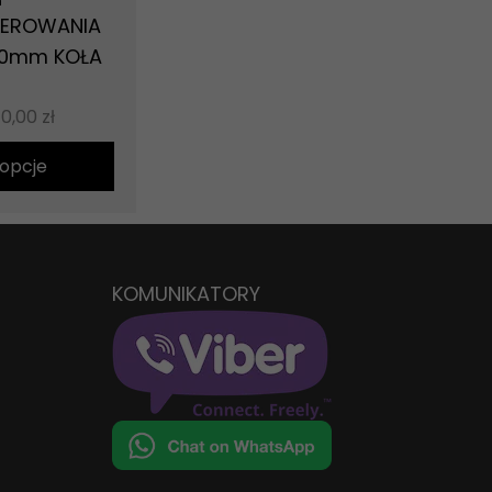
m
LEROWANIA
50mm KOŁA
70,00
zł
opcje
KOMUNIKATORY