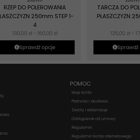
250mm
250m
RZEP DO POLEROWANIA
TARCZA DO PO
ŁASZCZYZN 250mm STEP 1-
PŁASZCZYZN 2
4
130,00
zł
-
160,00
zł
125,00
zł
-
1
Sprawdź opcje
Sprawdź 
POMOC
Moje konto
kty
Płatności i dostawa
Zwroty i reklamacje
arska
Odstąpienie od umowy
Konieczne
Te pliki cookie
Regulamin
obna
nie są
Regulamin konta internetowego