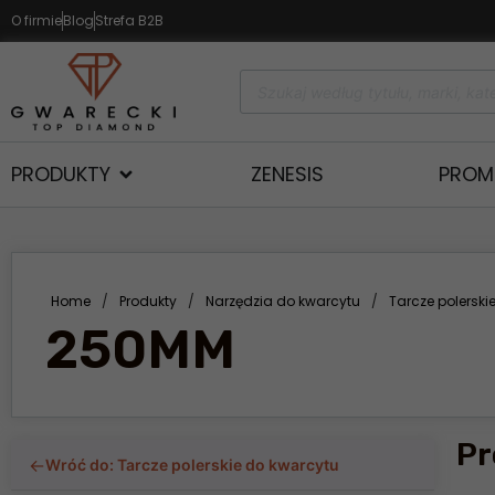
O firmie
Blog
Strefa B2B
PRODUKTY
ZENESIS
PROM
Home
/
Produkty
/
Narzędzia do kwarcytu
/
Tarcze polerski
250MM
Pr
←
Wróć do: Tarcze polerskie do kwarcytu