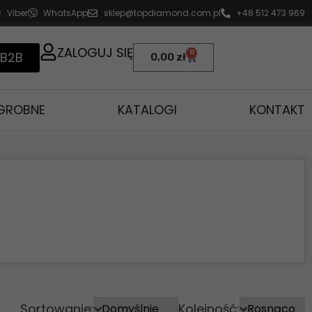
Viber
WhatsApp
sklep@topdiamond.com.pl
+48 512 473 969
ZALOGUJ SIĘ
0
 B2B
0,00
zł
AGROBNE
KATALOGI
KONTAKT
Sortowanie:
Kolejność: