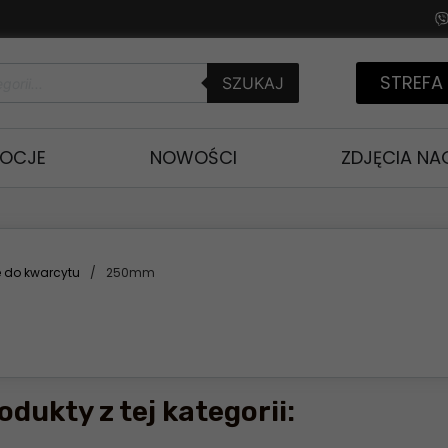
STREFA
SZUKAJ
OCJE
NOWOŚCI
ZDJĘCIA N
e do kwarcytu
/
250mm
odukty z tej kategorii: