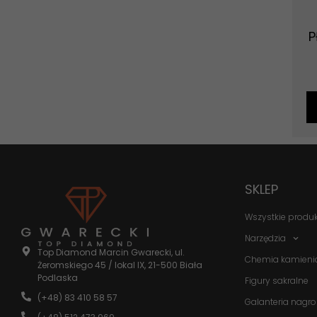
P
SKLEP
Wszystkie produ
Narzędzia
Top Diamond Marcin Gwarecki, ul.
Chemia kamieni
Żeromskiego 45 / lokal IX, 21-500 Biała
Podlaska
Figury sakralne
(+48) 83 410 58 57
Galanteria nagr