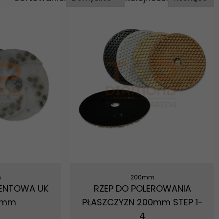
m
200mm
MENTOWA UK
RZEP DO POLEROWANIA
0mm
PŁASZCZYZN 200mm STEP 1-
4