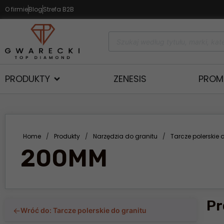
O firmie
Blog
Strefa B2B
PRODUKTY
ZENESIS
PROM
Home
/
Produkty
/
Narzędzia do granitu
/
Tarcze polerskie 
200MM
Pr
←
Wróć do: Tarcze polerskie do granitu