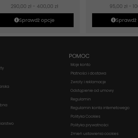
290,00
zł
-
400,00
zł
95,00
zł
-
1
Sprawdź opcje
Sprawdź 
POMOC
Moje konto
kty
Płatności i dostawa
Zwroty i reklamacje
arska
Odstąpienie od umowy
Regulamin
obna
Regulamin konta internetowego
Polityka Cookies
biarstwo
Polityka prywatności
Zmień ustawienia cookies