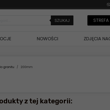
STREFA
SZUKAJ
OCJE
NOWOŚCI
ZDJĘCIA N
do granitu
/
200mm
odukty z tej kategorii: