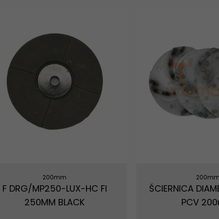
200mm
200m
F DRG/MP250-LUX-HC FI
ŚCIERNICA DIA
250MM BLACK
PCV 20