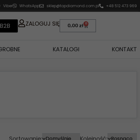
Viber
WhatsApp
sklep@topdiamond.com.pl
+48 512 473 969
ZALOGUJ SIĘ
0
 B2B
0,00
zł
AGROBNE
KATALOGI
KONTAKT
Sortowanie:
Kolejność: