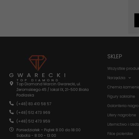
SKLEP
Wszystkie produ
Narzędzia
Top Diamond Marcin Gwarecki, ul.
Chemia kamieni
Żeromskiego 45 / lokal IX, 21-500 Biała
Podlaska
Figury sakralne
(+48) 83 410 58 57
Galanteria nagr
(+48) 512 473 969
Litery nagrobne
(+48) 512 473 959
Liternictwo i rzeź
Poniedziałek – Piątek 8:00 do 18:00
Filce polerskie
Sobota - 8:00 - 13:00