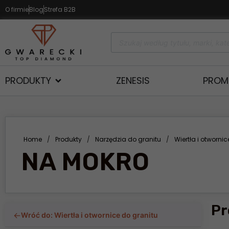
O firmie
Blog
Strefa B2B
PRODUKTY
ZENESIS
PROM
Home
/
Produkty
/
Narzędzia do granitu
/
Wiertła i otworni
NA MOKRO
Pr
←
Wróć do: Wiertła i otwornice do granitu