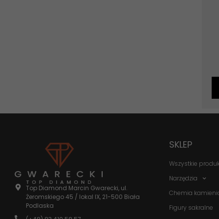
SKLEP
Wszystkie produ
Narzędzia
Top Diamond Marcin Gwarecki, ul.
Chemia kamieni
Żeromskiego 45 / lokal IX, 21-500 Biała
Podlaska
Figury sakralne