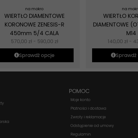
na mokro
na mokr
WIERTŁO DIAMENTOWE
WIERTŁO K
KORONOWE ZENESIS-R
DIAMENTOWE (
450mm 5/4 CALA
M14
570,00
zł
-
590,00
zł
140,00
zł
-
4
Sprawdź opcje
Sprawdź 
POMOC
Moje konto
kty
Płatności i dostawa
Zwroty i reklamacje
arska
Konieczne
Odstąpienie od umowy
Te pliki cookie
Regulamin
nie są