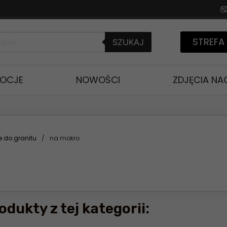
STREFA
SZUKAJ
OCJE
NOWOŚCI
ZDJĘCIA N
ce do granitu
/
na mokro
odukty z tej kategorii: