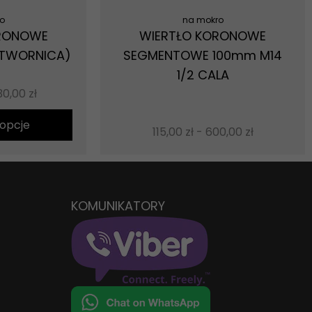
o
na mokro
ORONOWE
WIERTŁO KORONOWE
OTWORNICA)
SEGMENTOWE 100mm M14
1/2 CALA
30,00
zł
opcje
115,00
zł
-
600,00
zł
KOMUNIKATORY