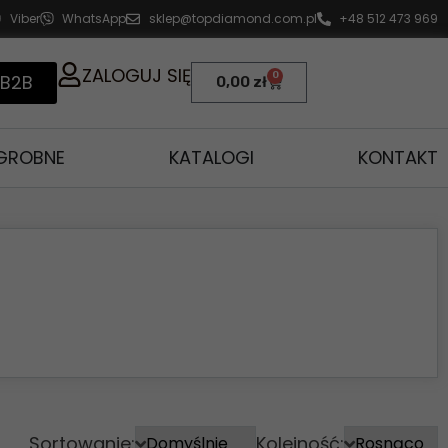
Viber
WhatsApp
sklep@topdiamond.com.pl
+48 512 473 969
ZALOGUJ SIĘ
0
 B2B
0,00
zł
AGROBNE
KATALOGI
KONTAKT
Sortowanie:
Kolejność: