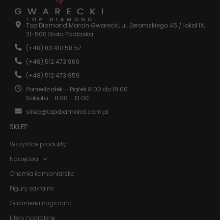
niektóre funkcje
znikną ze strony
internetowej.
Top Diamond Marcin Gwarecki, ul. Żeromskiego 45 / lokal IX,
21-500 Biała Podlaska
(+48) 83 410 58 57
Marketing
(+48) 512 473 969
Udostępniając
swoje
(+48) 512 473 959
zainteresowania i
zachowania
Poniedziałek – Piątek 8:00 do 18:00
podczas
Sobota - 8:00 - 13:00
odwiedzania naszej
sklep@topdiamond.com.pl
strony, zwiększasz
szansę na
SKLEP
zobaczenie
spersonalizowanych
Wszystkie produkty
treści i ofert.
Narzędzia
Chemia kamieniarska
Figury sakralne
Galanteria nagrobna
Litery nagrobne