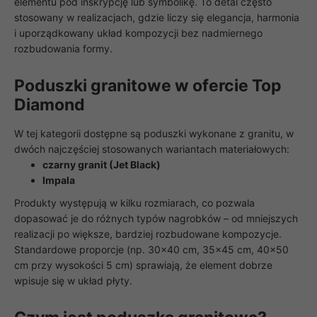
elementu pod inskrypcję lub symbolikę. To detal często
stosowany w realizacjach, gdzie liczy się elegancja, harmonia
i uporządkowany układ kompozycji bez nadmiernego
rozbudowania formy.
Poduszki granitowe w ofercie Top
Diamond
W tej kategorii dostępne są poduszki wykonane z granitu, w
dwóch najczęściej stosowanych wariantach materiałowych:
czarny granit (Jet Black)
Impala
Produkty występują w kilku rozmiarach, co pozwala
dopasować je do różnych typów nagrobków – od mniejszych
realizacji po większe, bardziej rozbudowane kompozycje.
Standardowe proporcje (np. 30×40 cm, 35×45 cm, 40×50
cm przy wysokości 5 cm) sprawiają, że element dobrze
wpisuje się w układ płyty.