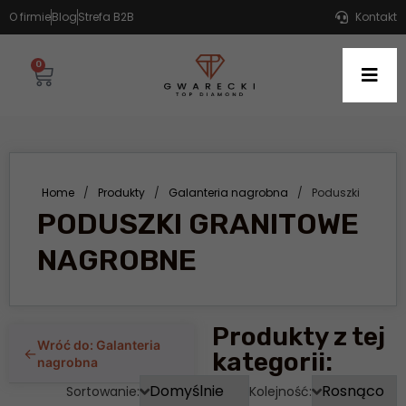
O firmie
Blog
Strefa B2B
Kontakt
0
Home
/
Produkty
/
Galanteria nagrobna
/
Poduszki
PODUSZKI GRANITOWE
NAGROBNE
Produkty z tej
Wróć do: Galanteria
←
kategorii:
nagrobna
Sortowanie:
Kolejność: