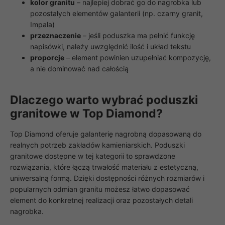
kolor granitu
– najlepiej dobrać go do nagrobka lub
pozostałych elementów galanterii (np. czarny granit,
Impala)
przeznaczenie
– jeśli poduszka ma pełnić funkcję
napisówki, należy uwzględnić ilość i układ tekstu
proporcje
– element powinien uzupełniać kompozycję,
a nie dominować nad całością
Dlaczego warto wybrać poduszki
granitowe w Top Diamond?
Top Diamond oferuje galanterię nagrobną dopasowaną do
Konieczne
realnych potrzeb zakładów kamieniarskich. Poduszki
Te pliki cookie
granitowe dostępne w tej kategorii to sprawdzone
nie są
opcjonalne. Są
rozwiązania, które łączą trwałość materiału z estetyczną,
one potrzebne
uniwersalną formą. Dzięki dostępności różnych rozmiarów i
do
popularnych odmian granitu możesz łatwo dopasować
funkcjonowania
element do konkretnej realizacji oraz pozostałych detali
strony
internetowej.
nagrobka.