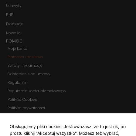
Marketing
Uchwyty
Udostępniając
BHP
swoje
zainteresowania i
Promocje
zachowania
podczas
Nowości
odwiedzania naszej
POMOC
strony, zwiększasz
szansę na
Moje konto
zobaczenie
spersonalizowanych
Płatności i dostawa
treści i ofert.
Zwroty i reklamacje
Odstąpienie od umowy
Regulamin
Regulamin konta internetowego
Polityka Cookies
Polityka prywatności
Zmień ustawienia cookies
KOMUNIKATORY
Obsługujemy pliki cookies. Jeśli uważasz, że to jest ok, po
prostu kliknij "Akceptuj wszystko". Możesz też wybrać,