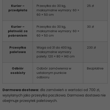
Kurier –
Przesyłka do 30 kg,
25 zł
przedpłata
maksymalne wymiary: 60 ×
60 × 50 cm
Kurier –
Przesyłka do 30 kg,
30 zł
płatność za
maksymalne wymiary: 60 ×
pobraniem
60 × 50 cm
Przesyłka
Waga od 31 do 400 kg,
230 zł
paletowa
maksymalne wymiary
palety: 120 × 80 × 140 cm
Odbiór
Odbiór zamówienia w
Bezpłatnie
osobisty
ustalonym punkcie
odbioru
Darmowa dostawa:
dla zamówień o wartości od 700 zł,
wysyłanych jako przesyłka paczkowa. Darmowa dostawa nie
obejmuje przesyłek paletowych.