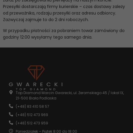
zaraz po zaksięgowaniu pieniędzy na naszym koncie.
Przesyłki dostarczają firmy kurierskie – czas dostawy zależy
od przewoźnika, rodzaju przesyłki oraz adresu odbiorcy.
Zazwyczaj zajmuje to do 2 dni roboczych.
W przypadku
płatności za pobraniem
towar zamówiony do
godziny 12:00 wysyłamy tego samego dnia.
Konieczne
Te pliki cookie
nie są
opcjonalne. Są
one potrzebne
do
funkcjonowania
strony
Top Diamond Marcin Gwarecki, ul. Żeromskiego 45 / lokal IX,
internetowej.
21-500 Biała Podlaska
(+48) 83 410 58 57
Statystyka
(+48) 512 473 969
Abyśmy mogli
(+48) 512 473 959
poprawić
funkcjonalność
Poniedziałek – Piątek 8:00 do 18:00