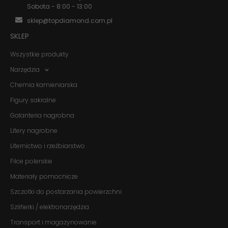
i strukturę
Sobota - 8:00 - 13:00
strony
sklep@topdiamond.com.pl
internetowej,
na podstawie
SKLEP
tego, jak
strona jest
Wszystkie produkty
używana.
Narzędzia
Chemia kamieniarska
Doświadczenie
Aby nasza
Figury sakralne
strona
Galanteria nagrobna
internetowa
działała jak
Litery nagrobne
najlepiej
podczas
Liternictwo i rzeźbiarstwo
twojego
przejścia na nią.
Filce polerskie
Jeśli odrzucisz
te pliki cookie,
Materiały pomocnicze
niektóre funkcje
Szczotki do postarzania powierzchni
znikną ze strony
internetowej.
Szlifierki / elektronarzędzia
Transport i magazynowanie