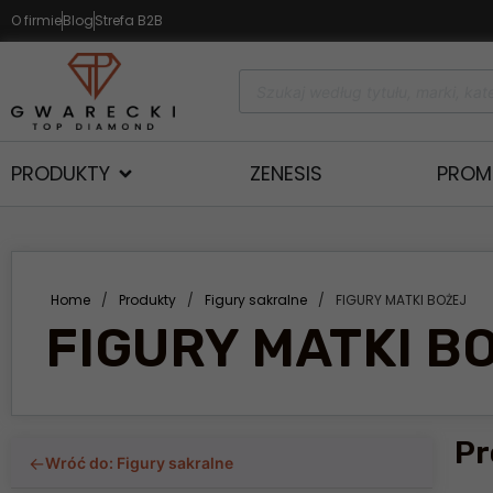
O firmie
Blog
Strefa B2B
PRODUKTY
ZENESIS
PROM
Home
/
Produkty
/
Figury sakralne
/
FIGURY MATKI BOŻEJ
FIGURY MATKI B
Pr
←
Wróć do: Figury sakralne