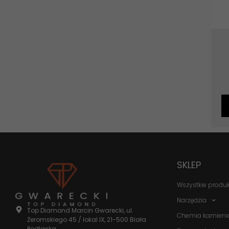
SKLEP
Wszystkie produ
Narzędzia
Top Diamond Marcin Gwarecki, ul.
Chemia kamieni
Żeromskiego 45 / lokal IX, 21-500 Biała
Podlaska