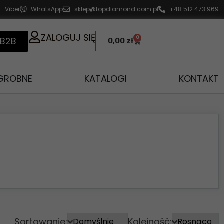
Viber
WhatsApp
sklep@topdiamond.com.pl
+48 512 473 969
ZALOGUJ SIĘ
0
 B2B
0,00
zł
AGROBNE
KATALOGI
KONTAKT
Sortowanie:
Kolejność: