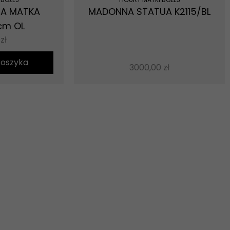
CA MATKA
MADONNA STATUA K2115/BL
cm OL
0
zł
koszyka
3000,00
zł