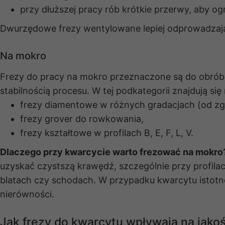
przy dłuższej pracy rób krótkie przerwy, aby o
Dwurzędowe frezy wentylowane lepiej odprowadzają c
Na mokro
Frezy do pracy na mokro przeznaczone są do obróbk
stabilnością procesu. W tej podkategorii znajdują się 
frezy diamentowe w różnych gradacjach (od zgr
frezy grover do rowkowania,
frezy kształtowe w profilach B, E, F, L, V.
Dlaczego przy kwarcycie warto frezować na mokro
uzyskać czystszą krawędź, szczególnie przy profilac
blatach czy schodach. W przypadku kwarcytu istotne
nierówności.
Jak frezy do kwarcytu wpływają na jako