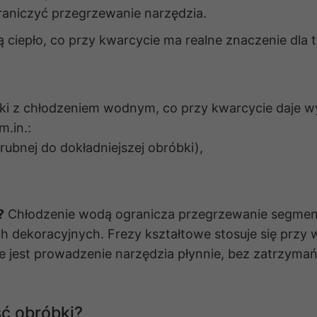
graniczyć przegrzewanie narzędzia.
iepło, co przy kwarcycie ma realne znaczenie dla t
i z chłodzeniem wodnym, co przy kwarcycie daje wy
m.in.:
Konieczne
ubnej do dokładniejszej obróbki),
Te pliki cookie
nie są
opcjonalne. Są
one potrzebne
do
?
Chłodzenie wodą ogranicza przegrzewanie segment
funkcjonowania
h dekoracyjnych. Frezy kształtowe stosuje się przy 
strony
 jest prowadzenie narzędzia płynnie, bez zatrzymań
internetowej.
Statystyka
ść obróbki?