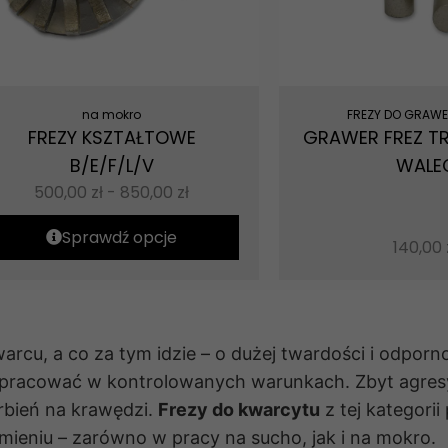
na mokro
FREZY DO GRAW
FREZY KSZTAŁTOWE
GRAWER FREZ T
B/E/F/L/V
WALE
500,00
zł
-
850,00
zł
Sprawdź opcje
140,00
rcu, a co za tym idzie – o dużej twardości i odporno
 pracować w kontrolowanych warunkach. Zbyt agresy
rbień na krawędzi.
Frezy do kwarcytu
z tej kategori
eniu – zarówno w pracy na sucho, jak i na mokro.