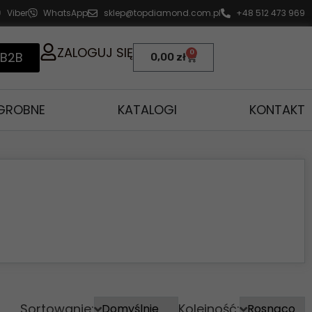
Viber
WhatsApp
sklep@topdiamond.com.pl
+48 512 473 969
ZALOGUJ SIĘ
0
 B2B
0,00
zł
AGROBNE
KATALOGI
KONTAKT
Sortowanie:
Kolejność: