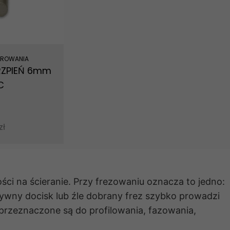
EROWANIA
RZPIEŃ 6mm
C
zł
ści na ścieranie. Przy frezowaniu oznacza to jedno:
wny docisk lub źle dobrany frez szybko prowadzi
i przeznaczone są do profilowania, fazowania,