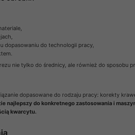
Abyśmy mogli
poprawić
funkcjonalność
i strukturę
strony
ateriale,
internetowej,
jach,
na podstawie
u dopasowaniu do technologii pracy,
tego, jak
strona jest
ktem.
używana.
zu nie tylko do średnicy, ale również do sposobu pr
Doświadczenie
Aby nasza
strona
iązanie dopasowane do rodzaju pracy: korekty kraw
internetowa
dzie najlepszy do konkretnego zastosowania i maszy
działała jak
najlepiej
ścią kwarcytu.
podczas
twojego
przejścia na nią.
ia