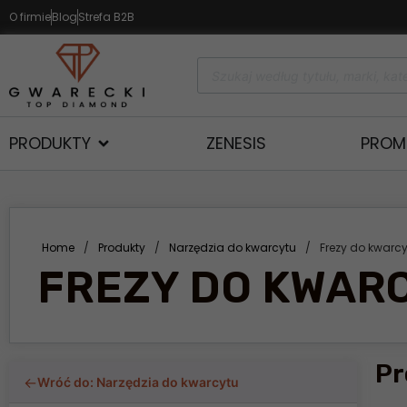
O firmie
Blog
Strefa B2B
PRODUKTY
ZENESIS
PROM
Home
/
Produkty
/
Narzędzia do kwarcytu
/
Frezy do kwarc
FREZY DO KWAR
Pr
←
Wróć do: Narzędzia do kwarcytu