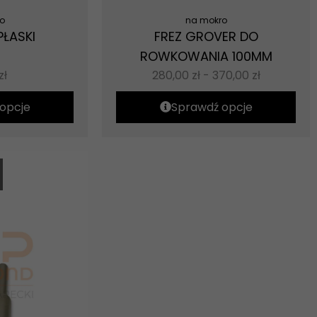
o
na mokro
PŁASKI
FREZ GROVER DO
ROWKOWANIA 100MM
zł
280,00
zł
-
370,00
zł
opcje
Sprawdź opcje