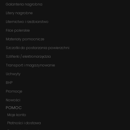
Galanteria nagrobna
te pliki cookie,
niektóre funkcje
Litery nagrobne
znikną ze strony
internetowej.
Liternictwo i rzeźbiarstwo
Filce polerskie
Marketing
Materiały pomocnicze
Udostępniając
Szczotki do postarzania powierzchni
swoje
zainteresowania i
Szlifierki / elektronarzędzia
zachowania
podczas
Transport i magazynowanie
odwiedzania naszej
strony, zwiększasz
Uchwyty
szansę na
BHP
zobaczenie
spersonalizowanych
Promocje
treści i ofert.
Nowości
POMOC
Moje konto
Płatności i dostawa