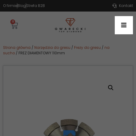
O firmie
Blog
Strefa B2B
Kontakt
0
Strona główna
/
Narzędzia do gresu
/
Frezy do gresu
/
na
sucho
/ FREZ DIAMENTOWY 110mm