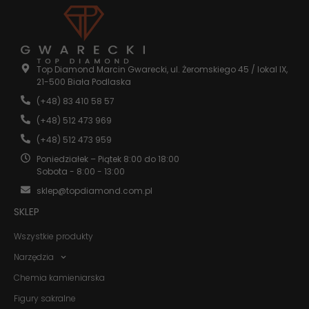
Statystyka
Abyśmy mogli
poprawić
Top Diamond Marcin Gwarecki, ul. Żeromskiego 45 / lokal IX,
funkcjonalność
21-500 Biała Podlaska
i strukturę
strony
(+48) 83 410 58 57
internetowej,
(+48) 512 473 969
na podstawie
tego, jak
(+48) 512 473 959
strona jest
używana.
Poniedziałek – Piątek 8:00 do 18:00
Sobota - 8:00 - 13:00
sklep@topdiamond.com.pl
Doświadczenie
SKLEP
Aby nasza
strona
Wszystkie produkty
internetowa
działała jak
Narzędzia
najlepiej
podczas
Chemia kamieniarska
twojego
przejścia na nią.
Figury sakralne
Jeśli odrzucisz