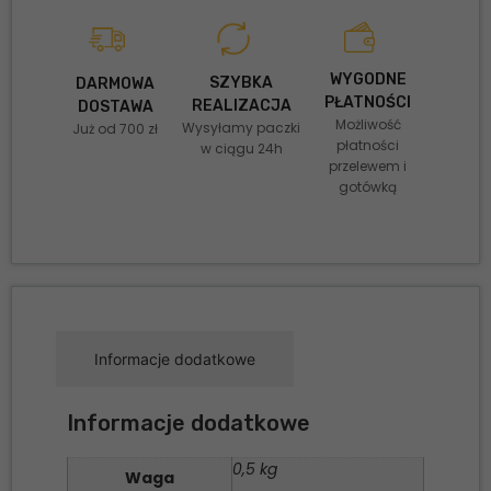
WYGODNE
SZYBKA
DARMOWA
PŁATNOŚCI
REALIZACJA
DOSTAWA
Możliwość
Wysyłamy paczki
Już od 700 zł
płatności
w ciągu 24h
przelewem i
gotówką
Informacje dodatkowe
Informacje dodatkowe
0,5 kg
Waga