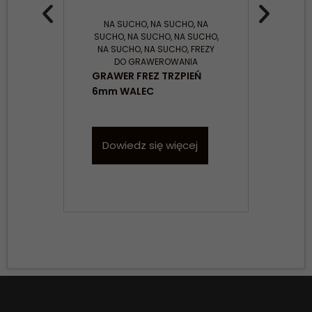
NA SUCHO
,
NA SUCHO
,
NA
NA
SUCHO
,
NA SUCHO
,
NA SUCHO
,
NA SUCHO
,
NA SUCHO
,
FREZY
GRA
DO GRAWEROWANIA
6mm
GRAWER FREZ TRZPIEŃ
6mm WALEC
D
Dowiedz się więcej
Konieczne
Te pliki cookie
nie są
opcjonalne. Są
one potrzebne
do
funkcjonowania
strony
internetowej.