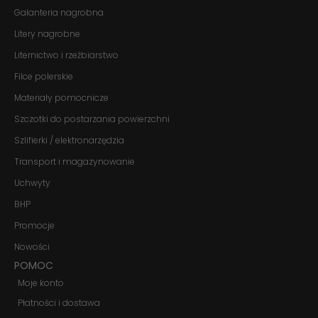
Galanteria nagrobna
Litery nagrobne
Liternictwo i rzeźbiarstwo
Filce polerskie
Materiały pomocnicze
Szczotki do postarzania powierzchni
Szlifierki / elektronarzędzia
Transport i magazynowanie
Uchwyty
BHP
Promocje
Nowości
POMOC
Moje konto
Płatności i dostawa