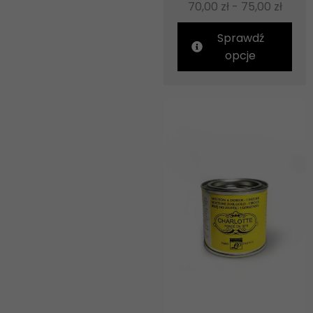
70,00
zł
-
75,00
zł
Sprawdź
opcje
Konieczne
Te pliki cookie
nie są
opcjonalne. Są
one potrzebne
do
funkcjonowania
strony
internetowej.