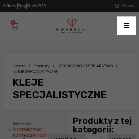
O firmie
Blog
Strefa B2B
Kontakt
0
Home
/
Produkty
/
LITERNICTWO I RZEŹBIARSTWO
/
KLEJE SPECJALISTYCZNE
KLEJE
SPECJALISTYCZNE
Produkty z tej
Wróć do:
kategorii:
←
LITERNICTWO I
RZEŹBIARSTWO