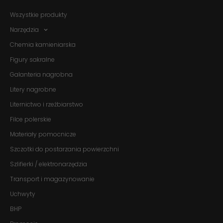
Wszystkie produkty
Narzędzia
Chemia kamieniarska
Figury sakralne
Galanteria nagrobna
Litery nagrobne
Liternictwo i rzeźbiarstwo
Filce polerskie
Materiały pomocnicze
Szczotki do postarzania powierzchni
Szlifierki / elektronarzędzia
Transport i magazynowanie
Konieczne
Te pliki cookie
Uchwyty
nie są
BHP
opcjonalne. Są
one potrzebne