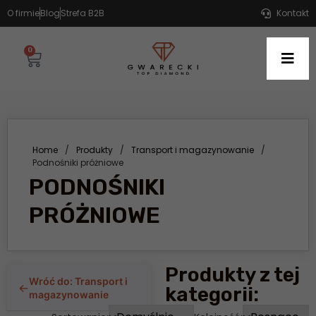
O firmie
Blog
Strefa B2B
Kontakt
0
Home
/
Produkty
/
Transport i magazynowanie
/
Podnośniki próżniowe
PODNOŚNIKI
PRÓŻNIOWE
Produkty z tej
Wróć do: Transport i
←
kategorii:
magazynowanie