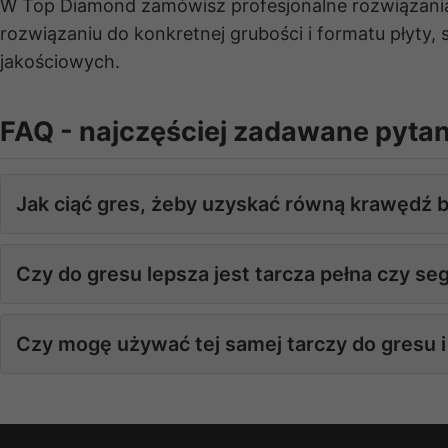
W Top Diamond zamówisz profesjonalne rozwiązani
rozwiązaniu do konkretnej grubości i formatu płyty,
jakościowych.
FAQ - najczęściej zadawane pytan
Jak ciąć gres, żeby uzyskać równą krawędź 
Podstawą jest cienka, stabilna tarcza przeznacz
Czy do gresu lepsza jest tarcza pełna czy 
stałych obrotów i płynnego przesuwu – szczególn
Do gresu najczęściej stosuje się tarcze pełne lub 
Czy mogę używać tej samej tarczy do gresu 
przeznaczone głównie do betonu i materiałów kon
Część tarcz pełnych dopuszcza pracę zarówno w gr
materiałom ceramicznym i spiekom – zapewnia stabi