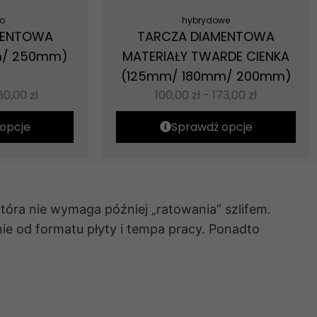
o
hybrydowe
MENTOWA
TARCZA DIAMENTOWA
m/ 250mm)
MATERIAŁY TWARDE CIENKA
(125mm/ 180mm/ 200mm)
60,00
zł
100,00
zł
-
173,00
zł
opcje
Sprawdź opcje
która nie wymaga później „ratowania” szlifem.
ie od formatu płyty i tempa pracy. Ponadto