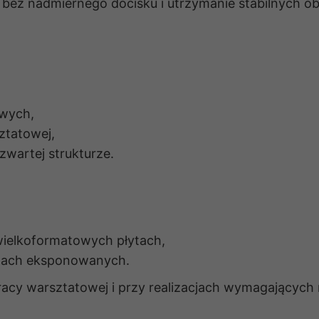
 bez nadmiernego docisku i utrzymanie stabilnych o
owych,
ztatowej,
zwartej strukturze.
wielkoformatowych płytach,
ntach eksponowanych.
cy warsztatowej i przy realizacjach wymagających 