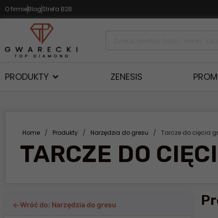
O firmie
Blog
Strefa B2B
PRODUKTY
ZENESIS
PROM
Home
/
Produkty
/
Narzędzia do gresu
/
Tarcze do cięcia g
TARCZE DO CIĘC
Pr
←
Wróć do: Narzędzia do gresu