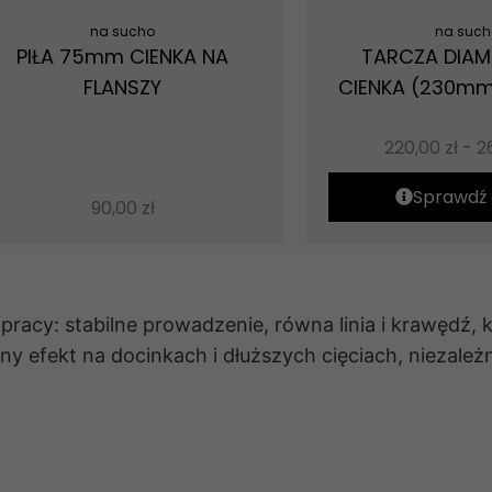
na sucho
na such
PIŁA 75mm CIENKA NA
TARCZA DIA
FLANSZY
CIENKA (230m
220,00
zł
-
2
Sprawdź 
90,00
zł
 pracy: stabilne prowadzenie, równa linia i krawędź, 
 efekt na docinkach i dłuższych cięciach, niezależn