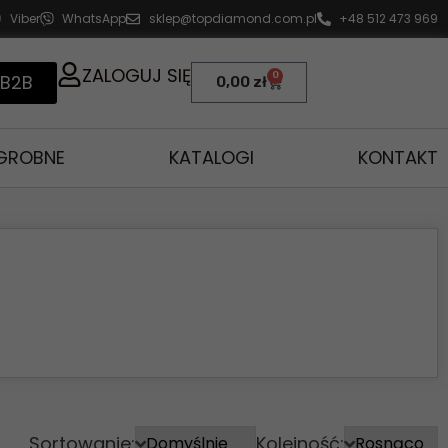
Viber
WhatsApp
sklep@topdiamond.com.pl
+48 512 473 969
ZALOGUJ SIĘ
0
 B2B
0,00
zł
AGROBNE
KATALOGI
KONTAKT
Sortowanie:
Kolejność: