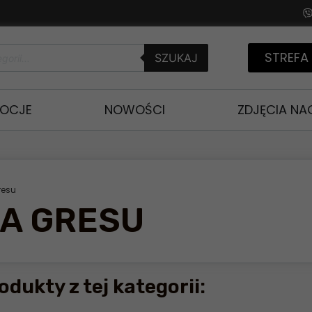
STREFA
SZUKAJ
OCJE
NOWOŚCI
ZDJĘCIA N
resu
IA GRESU
odukty z tej kategorii: