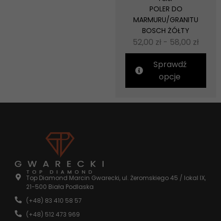
POLER DO
MARMURU/GRANITU
BOSCH ŻÓŁTY
52,00
zł
-
58,00
zł
Sprawdź
opcje
Top Diamond Marcin Gwarecki, ul. Żeromskiego 45 / lokal IX,
21-500 Biała Podlaska
(+48) 83 410 58 57
(+48) 512 473 969