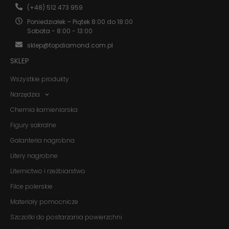
(+48) 512 473 959
Poniedziałek – Piątek 8:00 do 18:00
Sobota - 8:00 - 13:00
sklep@topdiamond.com.pl
SKLEP
Wszystkie produkty
Narzędzia
Konieczne
Chemia kamieniarska
Te pliki cookie
nie są
Figury sakralne
opcjonalne. Są
Galanteria nagrobna
one potrzebne
do
Litery nagrobne
funkcjonowania
strony
Liternictwo i rzeźbiarstwo
internetowej.
Filce polerskie
Materiały pomocnicze
Statystyka
Szczotki do postarzania powierzchni
Abyśmy mogli
poprawić