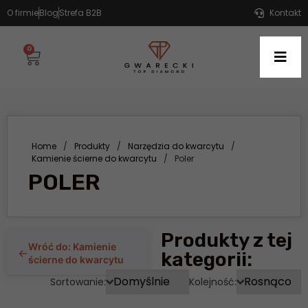
O firmie
Blog
Strefa B2B
Kontakt
0
Home
/
Produkty
/
Narzędzia do kwarcytu
/
Kamienie ścierne do kwarcytu
/
Poler
POLER
Produkty z tej
Wróć do: Kamienie
←
kategorii:
ścierne do kwarcytu
Sortowanie:
Kolejność: