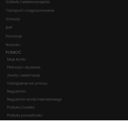
Szlifierki / elektronarzędzia
funkcjonalność
i strukturę
Transport i magazynowanie
strony
internetowej,
Uchwyty
na podstawie
BHP
tego, jak
strona jest
Promocje
używana.
Nowości
POMOC
Doświadczenie
Moje konto
Aby nasza
strona
Płatności i dostawa
internetowa
Zwroty i reklamacje
działała jak
najlepiej
Odstąpienie od umowy
podczas
twojego
Regulamin
przejścia na nią.
Regulamin konta internetowego
Jeśli odrzucisz
te pliki cookie,
Polityka Cookies
niektóre funkcje
Polityka prywatności
znikną ze strony
internetowej.
Zmień ustawienia cookies