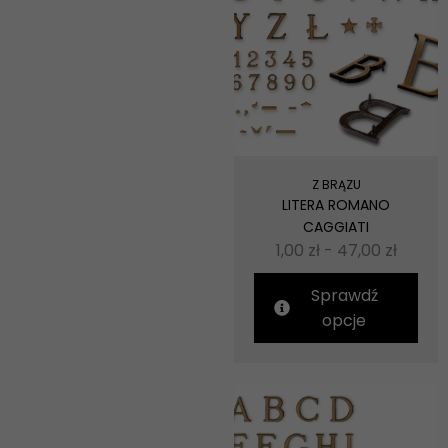
najlepiej
podczas
twojego
przejścia na nią.
Jeśli odrzucisz
te pliki cookie,
niektóre funkcje
znikną ze strony
internetowej.
Z BRĄZU
LITERA ROMANO
Marketing
CAGGIATI
Udostępniając
swoje
1,00
zł
-
47,00
zł
zainteresowania i
zachowania
Sprawdź
podczas
odwiedzania naszej
opcje
strony, zwiększasz
szansę na
zobaczenie
spersonalizowanych
treści i ofert.