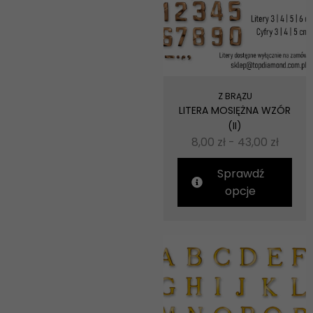
Z BRĄZU
LITERA MOSIĘŻNA WZÓR
(II)
8,00
zł
-
43,00
zł
Sprawdź
opcje