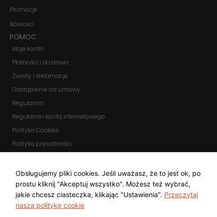
Promocje
Nowości
POMOC
Moje konto
Płatności i dostawa
Zwroty i reklamacje
Odstąpienie od umowy
Regulamin
Regulamin konta internetowego
Polityka Cookies
Polityka prywatności
Zmień ustawienia cookies
KOMUNIKATORY
Obsługujemy pliki cookies. Jeśli uważasz, że to jest ok, po
prostu kliknij "Akceptuj wszystko". Możesz też wybrać,
jakie chcesz ciasteczka, klikając "Ustawienia".
Przeczytaj
naszą politykę cookie