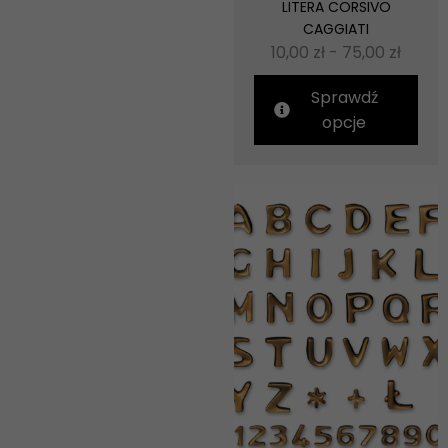
LITERA CORSIVO
CAGGIATI
10,00
zł
-
75,00
zł
Sprawdź
opcje
Konieczne
Te pliki cookie
nie są
opcjonalne. Są