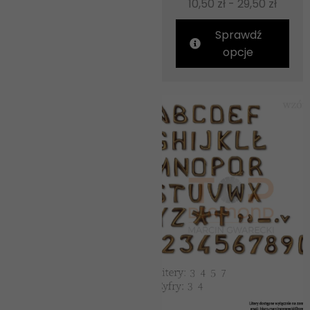
10,50
zł
-
29,50
zł
Sprawdź
opcje