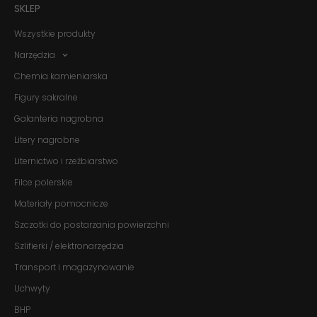
SKLEP
Wszystkie produkty
Narzędzia
Chemia kamieniarska
Figury sakralne
Galanteria nagrobna
Litery nagrobne
Liternictwo i rzeźbiarstwo
Filce polerskie
Materiały pomocnicze
Szczotki do postarzania powierzchni
Szlifierki / elektronarzędzia
Transport i magazynowanie
Uchwyty
BHP