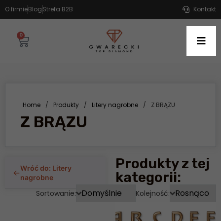
O firmie
Blog
Strefa B2B
Kontakt
0
Home
/
Produkty
/
Litery nagrobne
/
Z BRĄZU
Z BRĄZU
Produkty z tej
Wróć do: Litery
←
kategorii:
nagrobne
Sortowanie:
Kolejność: