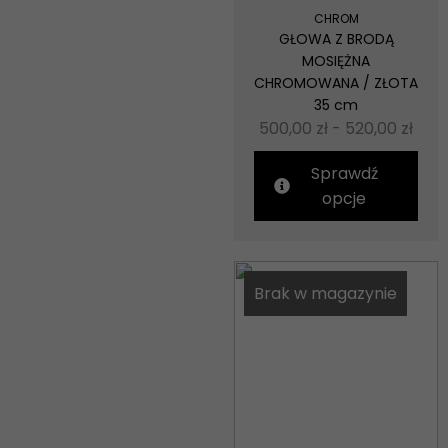
CHROM
GŁOWA Z BRODĄ
Statystyka
MOSIĘŻNA
Abyśmy mogli
poprawić
CHROMOWANA / ZŁOTA
funkcjonalność
35 cm
i strukturę
500,00
zł
-
520,00
zł
strony
internetowej,
na podstawie
Sprawdź
tego, jak
opcje
strona jest
używana.
Doświadczenie
Brak w magazynie
Aby nasza
strona
internetowa
działała jak
najlepiej
podczas
twojego
przejścia na nią.
Jeśli odrzucisz