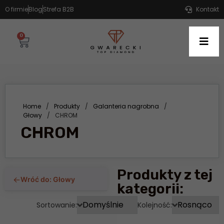
O firmie
Blog
Strefa B2B
Kontakt
0
Home
/
Produkty
/
Galanteria nagrobna
/
Głowy
/
CHROM
CHROM
Produkty z tej
←
Wróć do: Głowy
kategorii:
Sortowanie:
Kolejność: