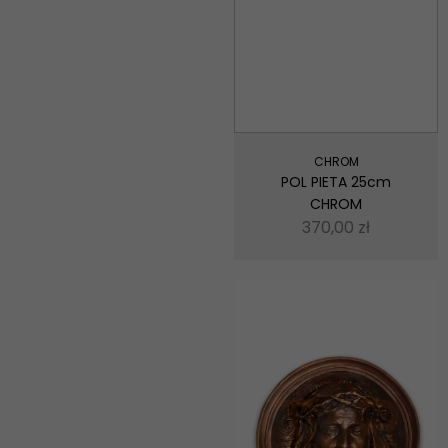
te pliki cookie,
niektóre funkcje
znikną ze strony
internetowej.
Marketing
Udostępniając
swoje
CHROM
zainteresowania i
POL PIETA 25cm
zachowania
CHROM
podczas
odwiedzania naszej
370,00
zł
strony, zwiększasz
szansę na
zobaczenie
spersonalizowanych
treści i ofert.