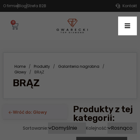
O firmie
Blog
Strefa B2B
Kontakt
0
Home
/
Produkty
/
Galanteria nagrobna
/
Głowy
/
BRĄZ
BRĄZ
Produkty z tej
←
Wróć do: Głowy
kategorii:
Sortowanie:
Kolejność: