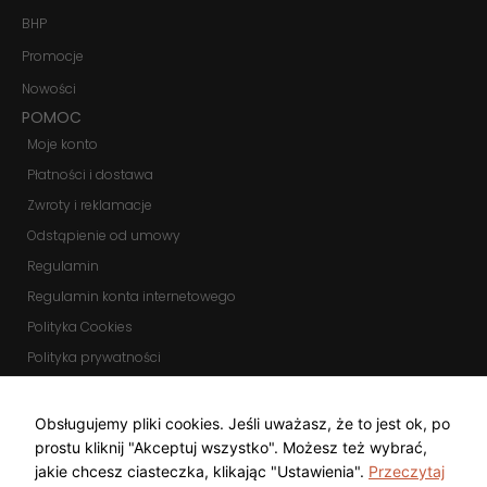
BHP
Promocje
Nowości
POMOC
Moje konto
Płatności i dostawa
Zwroty i reklamacje
Odstąpienie od umowy
Regulamin
Regulamin konta internetowego
Polityka Cookies
Polityka prywatności
Zmień ustawienia cookies
KOMUNIKATORY
Obsługujemy pliki cookies. Jeśli uważasz, że to jest ok, po
prostu kliknij "Akceptuj wszystko". Możesz też wybrać,
jakie chcesz ciasteczka, klikając "Ustawienia".
Przeczytaj