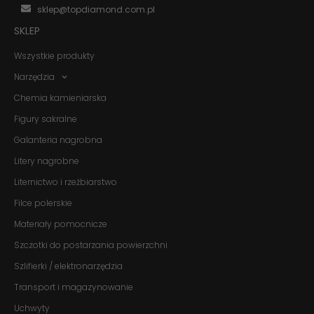
sklep@topdiamond.com.pl
SKLEP
Wszystkie produkty
Narzędzia
Chemia kamieniarska
Figury sakralne
Galanteria nagrobna
Litery nagrobne
Liternictwo i rzeźbiarstwo
Filce polerskie
Materiały pomocnicze
Szczotki do postarzania powierzchni
Szlifierki / elektronarzędzia
Transport i magazynowanie
Uchwyty