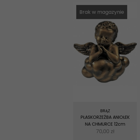
Brak w magazynie
Konieczne
Te pliki cookie
nie są
opcjonalne. Są
one potrzebne
do
funkcjonowania
strony
internetowej.
BRĄZ
Statystyka
PŁASKORZEŹBA ANIOŁEK
Abyśmy mogli
NA CHMURCE 12cm
poprawić
70,00
zł
funkcjonalność
i strukturę