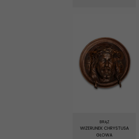
Marketing
Udostępniając
swoje
zainteresowania i
zachowania
podczas
odwiedzania naszej
strony, zwiększasz
szansę na
zobaczenie
spersonalizowanych
treści i ofert.
BRĄZ
WIZERUNEK CHRYSTUSA
GŁOWA