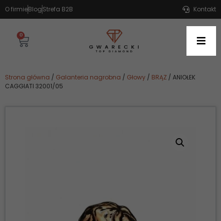
O firmie
Blog
Strefa B2B
Kontakt
0
Strona główna
/
Galanteria nagrobna
/
Głowy
/
BRĄZ
/ ANIOŁEK
CAGGIATI 32001/05