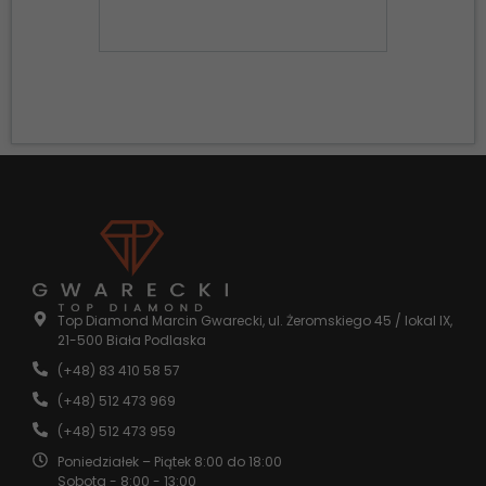
opcjonalne. Są
one potrzebne
do
funkcjonowania
strony
internetowej.
Statystyka
Abyśmy mogli
poprawić
funkcjonalność
i strukturę
strony
internetowej,
na podstawie
tego, jak
Top Diamond Marcin Gwarecki, ul. Żeromskiego 45 / lokal IX,
strona jest
21-500 Biała Podlaska
używana.
(+48) 83 410 58 57
(+48) 512 473 969
Doświadczenie
(+48) 512 473 959
Aby nasza
Poniedziałek – Piątek 8:00 do 18:00
strona
internetowa
Sobota - 8:00 - 13:00