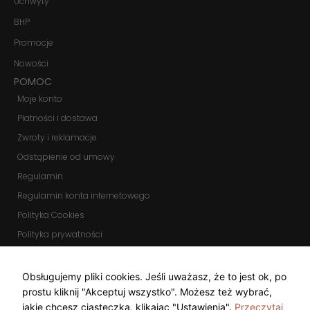
Uchwyty
BHP
Promocje
Nowości
POMOC
Moje konto
Płatności i dostawa
Zwroty i reklamacje
Odstąpienie od umowy
Regulamin
Regulamin konta internetowego
Polityka Cookies
Polityka prywatności
Zmień ustawienia cookies
KOMUNIKATORY
Obsługujemy pliki cookies. Jeśli uważasz, że to jest ok, po
prostu kliknij "Akceptuj wszystko". Możesz też wybrać,
jakie chcesz ciasteczka, klikając "Ustawienia".
Przeczytaj