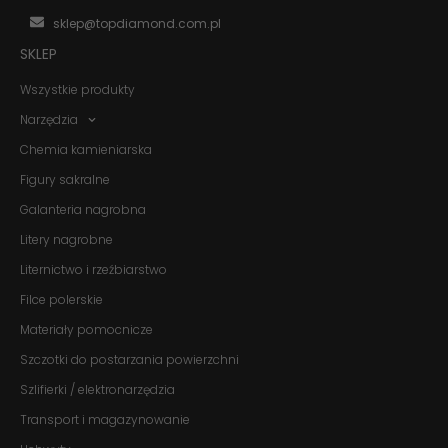
działała jak
sklep@topdiamond.com.pl
najlepiej
podczas
SKLEP
twojego
przejścia na nią.
Wszystkie produkty
Jeśli odrzucisz
te pliki cookie,
Narzędzia
niektóre funkcje
znikną ze strony
Chemia kamieniarska
internetowej.
Figury sakralne
Galanteria nagrobna
Marketing
Litery nagrobne
Udostępniając
swoje
Liternictwo i rzeźbiarstwo
zainteresowania i
zachowania
Filce polerskie
podczas
Materiały pomocnicze
odwiedzania naszej
strony, zwiększasz
Szczotki do postarzania powierzchni
szansę na
zobaczenie
Szlifierki / elektronarzędzia
spersonalizowanych
treści i ofert.
Transport i magazynowanie