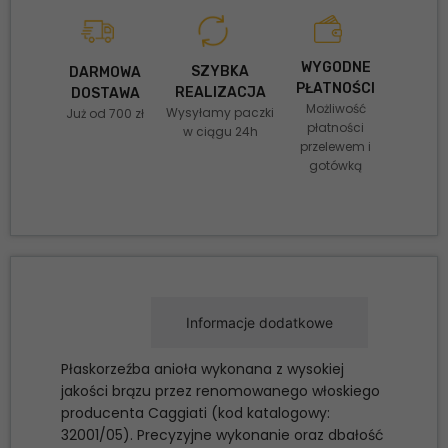
WYGODNE
SZYBKA
DARMOWA
PŁATNOŚCI
REALIZACJA
DOSTAWA
Możliwość
Wysyłamy paczki
Już od 700 zł
płatności
w ciągu 24h
przelewem i
gotówką
Opis
Informacje dodatkowe
Płaskorzeźba anioła wykonana z wysokiej
jakości brązu przez renomowanego włoskiego
producenta Caggiati (kod katalogowy:
32001/05). Precyzyjne wykonanie oraz dbałość