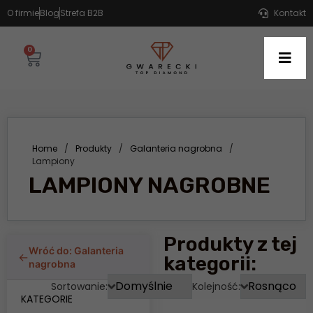
O firmie
Blog
Strefa B2B
Kontakt
0
Home
/
Produkty
/
Galanteria nagrobna
/
Lampiony
LAMPIONY NAGROBNE
Produkty z tej
Wróć do: Galanteria
←
kategorii:
nagrobna
Sortowanie:
Kolejność:
KATEGORIE