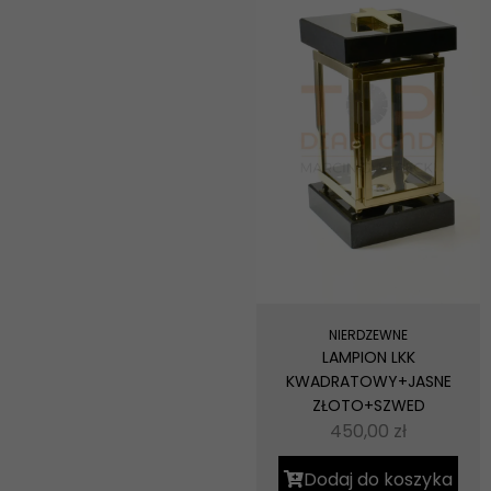
odwiedzania naszej
strony, zwiększasz
szansę na
zobaczenie
spersonalizowanych
treści i ofert.
NIERDZEWNE
LAMPION LKK
KWADRATOWY+JASNE
ZŁOTO+SZWED
450,00
zł
Dodaj do koszyka