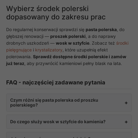
Wybierz środek polerski
dopasowany do zakresu prac
Do regularnej konserwacji sprawdzi się
pasta polerska
, do
głębszej renowacji —
proszek polerski
, a do naprawy
drobnych uszkodzeń —
wosk w sztyfcie
. Zobacz też
środki
pielęgnujące
i
krystalizatory
, które uzupełnią efekt
polerowania.
Sprawdź dostępne środki polerskie i zamów
już teraz
, aby przywrócić kamieniowi pełny blask na lata.
FAQ - najczęściej zadawane pytania
Czym różni się pasta polerska od proszku
+
polerskiego?
Pasta polerska jest wygodniejsza w codziennym
+
Do czego służy wosk w sztyfcie do kamienia?
stosowaniu i nie wymaga specjalistycznego sprzętu,
natomiast proszek polerski to rozwiązanie profesjonalne,
Wosk w sztyfcie, taki jak Stucco Acaldo, topi się na