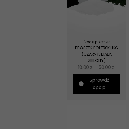
Środki polerskie
PROSZEK POLERSKI 1KG
(CZARNY, BIAŁY,
ZIELONY)
18,00
zł
-
50,00
zł
Sprawdź
opcje