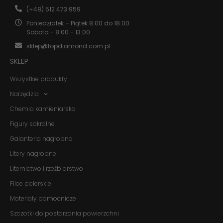
(+48) 512 473 959
Poniedziałek – Piątek 8:00 do 18:00
Sobota - 8:00 - 13:00
sklep@topdiamond.com.pl
SKLEP
Wszystkie produkty
Narzędzia
Chemia kamieniarska
Figury sakralne
Galanteria nagrobna
Litery nagrobne
Liternictwo i rzeźbiarstwo
Filce polerskie
Materiały pomocnicze
Szczotki do postarzania powierzchni