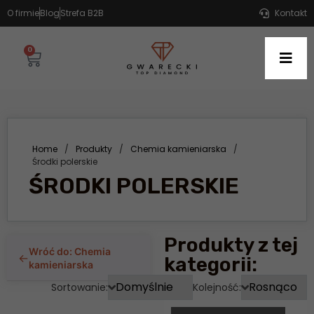
O firmie
Blog
Strefa B2B
Kontakt
0
Home
/
Produkty
/
Chemia kamieniarska
/
Środki polerskie
ŚRODKI POLERSKIE
Produkty z tej
Wróć do: Chemia
←
kategorii:
kamieniarska
Sortowanie:
Kolejność: