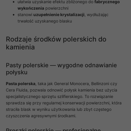
ułatwia uzyskanie efektu zbliżonego do
fabrycznego
wykończenia
powierzchni
Marketing
stanowi
uzupełnienie krystalizacji
, wydłużając
Udostępniając
trwałość uzyskanego blasku
swoje
zainteresowania i
zachowania
podczas
Rodzaje środków polerskich do
odwiedzania naszej
kamienia
strony, zwiększasz
szansę na
zobaczenie
spersonalizowanych
Pasty polerskie — wygodne odnawianie
treści i ofert.
połysku
Pasta polerska
, taka jak General Monocera, Bellinzoni czy
Cera Fluida, pozwala odnowić połysk kamienia bez użycia
specjalistycznego sprzętu szlifierskiego. To rozwiązanie
sprawdza się przy regularnej konserwacji powierzchni, która
straciła blask w wyniku użytkowania lub zbyt częstego
czyszczenia agresywnymi środkami.
Proszki polerskie — profesjonalne