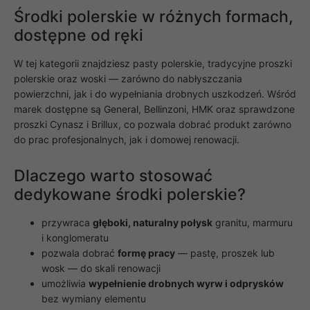
funkcjonalność
Środki polerskie w różnych formach,
i strukturę
dostępne od ręki
strony
internetowej,
na podstawie
W tej kategorii znajdziesz pasty polerskie, tradycyjne proszki
tego, jak
polerskie oraz woski — zarówno do nabłyszczania
strona jest
powierzchni, jak i do wypełniania drobnych uszkodzeń. Wśród
używana.
marek dostępne są General, Bellinzoni, HMK oraz sprawdzone
proszki Cynasz i Brillux, co pozwala dobrać produkt zarówno
Doświadczenie
do prac profesjonalnych, jak i domowej renowacji.
Aby nasza
strona
Dlaczego warto stosować
internetowa
działała jak
dedykowane środki polerskie?
najlepiej
podczas
przywraca
głęboki, naturalny połysk
twojego
granitu, marmuru
przejścia na nią.
i konglomeratu
Jeśli odrzucisz
pozwala dobrać
formę pracy
— pastę, proszek lub
te pliki cookie,
wosk — do skali renowacji
niektóre funkcje
znikną ze strony
umożliwia
wypełnienie drobnych wyrw i odprysków
internetowej.
bez wymiany elementu