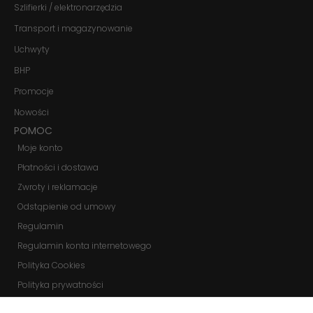
Szlifierki / elektronarzędzia
Transport i magazynowanie
Uchwyty
BHP
Promocje
Nowości
POMOC
Moje konto
Płatności i dostawa
Zwroty i reklamacje
Odstąpienie od umowy
Regulamin
Regulamin konta internetowego
Polityka Cookies
Polityka prywatności
Zmień ustawienia cookies