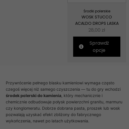
Środki polerskie
WOSK STUCCO
ACALDO DROPS LASKA
28,00
zł
Sprawdź
opcje
Konieczne
Te pliki cookie
nie są
opcjonalne. Są
one potrzebne
Przywrócenie pełnego blasku kamieniowi wymaga często
do
czegoś więcej niż samego czyszczenia — tu do gry wchodzi
funkcjonowania
środek polerski do kamienia
, który mechanicznie i
strony
internetowej.
chemicznie odbudowuje połysk powierzchni granitu, marmuru
czy konglomeratu. Dobrze dobrana pasta, proszek lub wosk
pozwalają uzyskać efekt zbliżony do fabrycznego
Statystyka
wykończenia, nawet po latach użytkowania.
Abyśmy mogli
poprawić