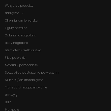
Wszystkie produkty
Narzędzia
Chemia kamieniarska
Figury sakralne
Galanteria nagrobna
Litery nagrobne
Liternictwo i rzeźbiarstwo
Filce polerskie
Materiały pomocnicze
Szczotki do postarzania powierzchni
Szlifierki / elektronarzędzia
Transport i magazynowanie
Uchwyty
BHP
Promocje