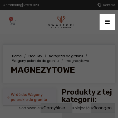
O firmie
Blog
Strefa B2B
Kontakt
0
Home
/
Produkty
/
Narzędzia do granitu
/
Wagony polerskie do granitu
/
magnezytowe
MAGNEZYTOWE
Produkty z tej
Wróć do: Wagony
←
kategorii:
polerskie do granitu
Sortowanie:
Kolejność: