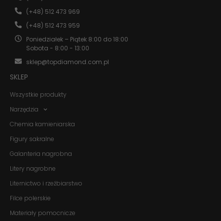
Konieczne
Te pliki cookie
(+48) 512 473 969
nie są
(+48) 512 473 959
opcjonalne. Są
one potrzebne
Poniedziałek – Piątek 8:00 do 18:00
do
Sobota - 8:00 - 13:00
funkcjonowania
strony
sklep@topdiamond.com.pl
internetowej.
SKLEP
Wszystkie produkty
Statystyka
Narzędzia
Abyśmy mogli
poprawić
Chemia kamieniarska
funkcjonalność
i strukturę
Figury sakralne
strony
internetowej,
Galanteria nagrobna
na podstawie
Litery nagrobne
tego, jak
strona jest
Liternictwo i rzeźbiarstwo
używana.
Filce polerskie
Materiały pomocnicze
Doświadczenie