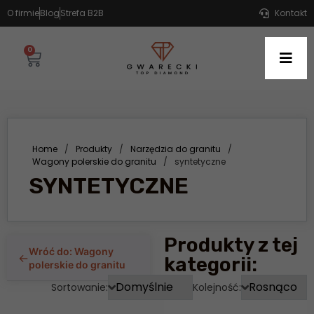
O firmie
Blog
Strefa B2B
Kontakt
0
Home
/
Produkty
/
Narzędzia do granitu
/
Wagony polerskie do granitu
/
syntetyczne
SYNTETYCZNE
Produkty z tej
Wróć do: Wagony
←
kategorii:
polerskie do granitu
Sortowanie:
Kolejność: