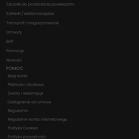
Aby nasza
Szczotki do postarzania powierzchni
strona
Szlifierki / elektronarzędzia
internetowa
działała jak
Transport i magazynowanie
najlepiej
podczas
Uchwyty
twojego
przejścia na nią.
BHP
Jeśli odrzucisz
Promocje
te pliki cookie,
niektóre funkcje
Nowości
znikną ze strony
internetowej.
POMOC
Moje konto
Płatności i dostawa
Marketing
Udostępniając
Zwroty i reklamacje
swoje
Odstąpienie od umowy
zainteresowania i
zachowania
Regulamin
podczas
odwiedzania naszej
Regulamin konta internetowego
strony, zwiększasz
Polityka Cookies
szansę na
zobaczenie
Polityka prywatności