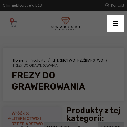
O firmie
Blog
Strefa B2B
Kontakt
0
Home
/
Produkty
/
LITERNICTWO I RZEŹBIARSTWO
/
FREZY DO GRAWEROWANIA
FREZY DO
GRAWEROWANIA
Produkty z tej
Wróć do:
kategorii:
←
LITERNICTWO I
RZEŹBIARSTWO