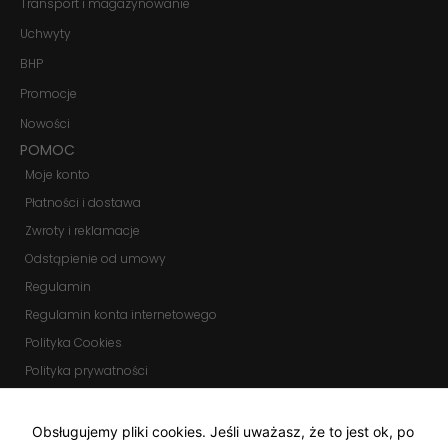
Transport i magazynowanie
internetowa
działała jak
Uchwyty
najlepiej
podczas
BHP
twojego
Promocje
przejścia na nią.
Jeśli odrzucisz
Nowości
te pliki cookie,
niektóre funkcje
POMOC
znikną ze strony
Moje konto
internetowej.
Płatności i dostawa
Zwroty i reklamacje
Marketing
Odstąpienie od umowy
Udostępniając
swoje
Regulamin
zainteresowania i
Regulamin konta internetowego
zachowania
podczas
Polityka Cookies
odwiedzania naszej
strony, zwiększasz
Polityka prywatności
szansę na
Zmień ustawienia cookies
zobaczenie
spersonalizowanych
KOMUNIKATORY
Obsługujemy pliki cookies. Jeśli uważasz, że to jest ok, po
treści i ofert.