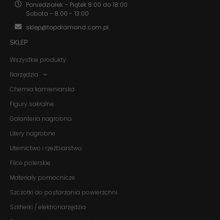
nie są
Poniedziałek – Piątek 8:00 do 18:00
opcjonalne. Są
Sobota - 8:00 - 13:00
one potrzebne
do
sklep@topdiamond.com.pl
funkcjonowania
SKLEP
strony
internetowej.
Wszystkie produkty
Narzędzia
Statystyka
Chemia kamieniarska
Abyśmy mogli
poprawić
Figury sakralne
funkcjonalność
i strukturę
Galanteria nagrobna
strony
Litery nagrobne
internetowej,
na podstawie
Liternictwo i rzeźbiarstwo
tego, jak
strona jest
Filce polerskie
używana.
Materiały pomocnicze
Szczotki do postarzania powierzchni
Doświadczenie
Szlifierki / elektronarzędzia
Aby nasza
strona