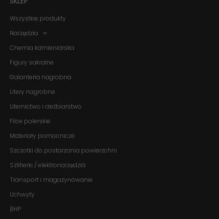
SKLEP
Wszystkie produkty
Narzędzia
Chemia kamieniarska
Figury sakralne
Galanteria nagrobna
Litery nagrobne
Liternictwo i rzeźbiarstwo
Filce polerskie
Materiały pomocnicze
Szczotki do postarzania powierzchni
Szlifierki / elektronarzędzia
Transport i magazynowanie
Konieczne
Te pliki cookie
Uchwyty
nie są
opcjonalne. Są
BHP
one potrzebne