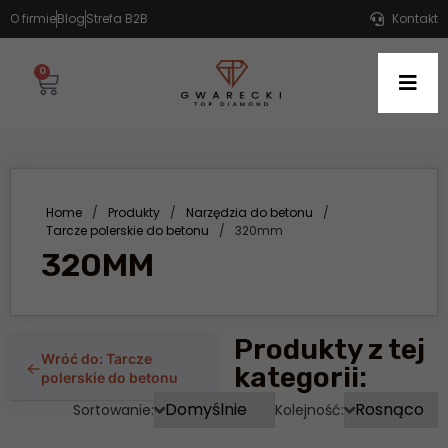
O firmie
Blog
Strefa B2B
Kontakt
0
Home
/
Produkty
/
Narzędzia do betonu
/
Tarcze polerskie do betonu
/
320mm
320MM
Produkty z tej
Wróć do: Tarcze
←
kategorii:
polerskie do betonu
Sortowanie:
Kolejność: