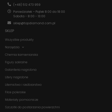
(+48) 512 473 959
Poniedziałek – Piątek 8:00 do 18:00
Sobota - 8:00 - 13:00
sklep@topdiamond.com.pl
SKLEP
Wszystkie produkty
Narzędzia
Konieczne
Chemia kamieniarska
Te pliki cookie
nie są
Figury sakralne
opcjonalne. Są
Galanteria nagrobna
one potrzebne
do
Litery nagrobne
funkcjonowania
strony
Liternictwo i rzeźbiarstwo
internetowej.
Filce polerskie
Materiały pomocnicze
Statystyka
Szczotki do postarzania powierzchni
Abyśmy mogli
poprawić