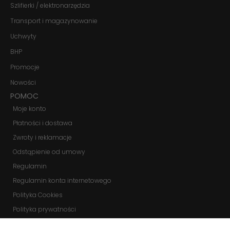
Szlifierki / elektronarzędzia
funkcjonalność
i strukturę
Transport i magazynowanie
strony
internetowej,
Uchwyty
na podstawie
BHP
tego, jak
strona jest
Promocje
używana.
Nowości
POMOC
Doświadczenie
Moje konto
Aby nasza
strona
Płatności i dostawa
internetowa
Zwroty i reklamacje
działała jak
najlepiej
Odstąpienie od umowy
podczas
twojego
Regulamin
przejścia na nią.
Regulamin konta internetowego
Jeśli odrzucisz
te pliki cookie,
Polityka Cookies
niektóre funkcje
znikną ze strony
Polityka prywatności
internetowej.
Zmień ustawienia cookies