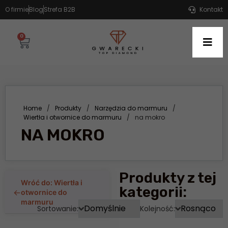
O firmie
Blog
Strefa B2B
Kontakt
0
Home
/
Produkty
/
Narzędzia do marmuru
/
Wiertła i otwornice do marmuru
/
na mokro
NA MOKRO
Produkty z tej
Wróć do: Wiertła i
kategorii:
←
otwornice do
marmuru
Sortowanie:
Kolejność: