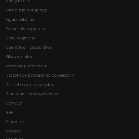
Narzędzia
twojego
przejścia na nią.
Chemia kamieniarska
Jeśli odrzucisz
te pliki cookie,
Figury sakralne
niektóre funkcje
znikną ze strony
Galanteria nagrobna
internetowej.
Litery nagrobne
Liternictwo i rzeźbiarstwo
Marketing
Filce polerskie
Udostępniając
swoje
Materiały pomocnicze
zainteresowania i
zachowania
Szczotki do postarzania powierzchni
podczas
Szlifierki / elektronarzędzia
odwiedzania naszej
strony, zwiększasz
Transport i magazynowanie
szansę na
zobaczenie
Uchwyty
spersonalizowanych
treści i ofert.
BHP
Promocje
Nowości