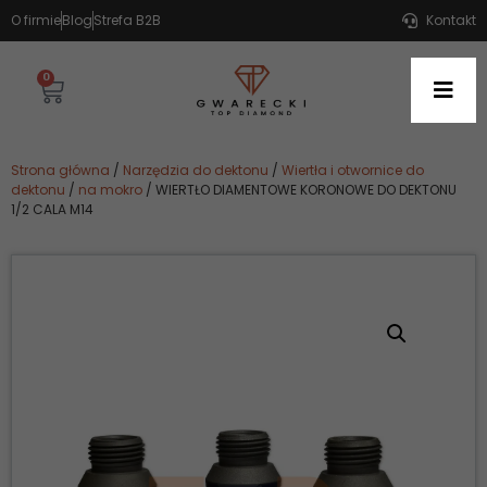
O firmie
Blog
Strefa B2B
Kontakt
0
Strona główna
/
Narzędzia do dektonu
/
Wiertła i otwornice do
dektonu
/
na mokro
/ WIERTŁO DIAMENTOWE KORONOWE DO DEKTONU
1/2 CALA M14