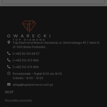
strony
internetowej.
Statystyka
Abyśmy mogli
poprawić
funkcjonalność
i strukturę
Top Diamond Marcin Gwarecki, ul. Żeromskiego 45 / lokal IX,
strony
21-500 Biała Podlaska
internetowej,
na podstawie
(+48) 83 410 58 57
tego, jak
strona jest
(+48) 512 473 969
używana.
(+48) 512 473 959
Poniedziałek – Piątek 8:00 do 18:00
Sobota - 8:00 - 13:00
Doświadczenie
Aby nasza
sklep@topdiamond.com.pl
strona
SKLEP
internetowa
działała jak
najlepiej
Wszystkie produkty
podczas