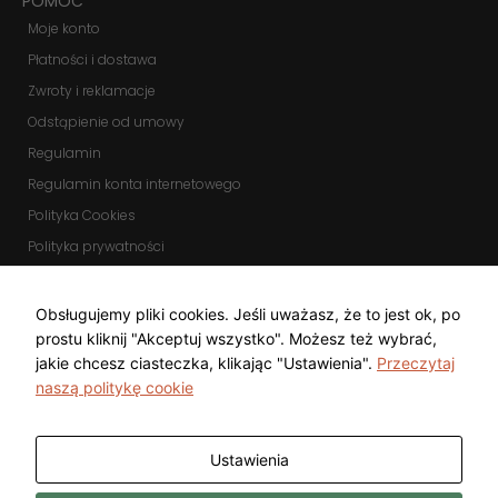
POMOC
Moje konto
Płatności i dostawa
Zwroty i reklamacje
Odstąpienie od umowy
Regulamin
Regulamin konta internetowego
Polityka Cookies
Polityka prywatności
Zmień ustawienia cookies
KOMUNIKATORY
Obsługujemy pliki cookies. Jeśli uważasz, że to jest ok, po
prostu kliknij "Akceptuj wszystko". Możesz też wybrać,
jakie chcesz ciasteczka, klikając "Ustawienia".
Przeczytaj
naszą politykę cookie
Ustawienia