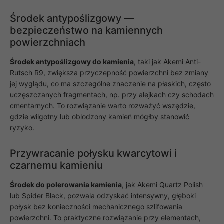
Środek antypoślizgowy —
bezpieczeństwo na kamiennych
powierzchniach
Środek antypoślizgowy do kamienia
, taki jak Akemi Anti-
Konieczne
Rutsch R9, zwiększa przyczepność powierzchni bez zmiany
Te pliki cookie
nie są
jej wyglądu, co ma szczególne znaczenie na płaskich, często
opcjonalne. Są
uczęszczanych fragmentach, np. przy alejkach czy schodach
one potrzebne
cmentarnych. To rozwiązanie warto rozważyć wszędzie,
do
gdzie wilgotny lub oblodzony kamień mógłby stanowić
funkcjonowania
strony
ryzyko.
internetowej.
Przywracanie połysku kwarcytowi i
czarnemu kamieniu
Statystyka
Abyśmy mogli
poprawić
Środek do polerowania kamienia
, jak Akemi Quartz Polish
funkcjonalność
lub Spider Black, pozwala odzyskać intensywny, głęboki
i strukturę
połysk bez konieczności mechanicznego szlifowania
strony
powierzchni. To praktyczne rozwiązanie przy elementach,
internetowej,