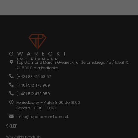
Regularne stosowanie pozwala utrzymać ten efekt na
Częstotliwość zależy od konkretnego produktu. Mydło do
dłużej.
kamienia można stosować przy każdym czyszczeniu,
natomiast środki do polerowania czy usuwania rys
wystarczy stosować okazjonalnie, gdy zauważysz utratę
połysku lub drobne uszkodzenia. Warto kierować się
instrukcją producenta dla danego preparatu.
Top Diamond Marcin Gwarecki, ul. Żeromskiego 45 / lokal IX,
21-500 Biała Podlaska
(+48) 83 410 58 57
(+48) 512 473 969
(+48) 512 473 959
Poniedziałek – Piątek 8:00 do 18:00
Sobota - 8:00 - 13:00
sklep@topdiamond.com.pl
SKLEP
Wszystkie produkty