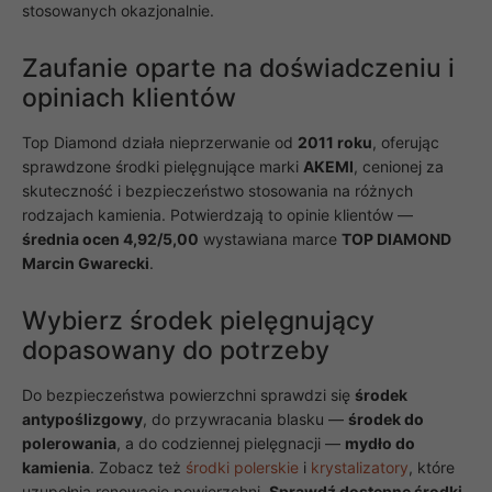
stosowanych okazjonalnie.
zainteresowania i
zachowania
podczas
Zaufanie oparte na doświadczeniu i
odwiedzania naszej
strony, zwiększasz
opiniach klientów
szansę na
zobaczenie
Top Diamond działa nieprzerwanie od
2011 roku
, oferując
spersonalizowanych
treści i ofert.
sprawdzone środki pielęgnujące marki
AKEMI
, cenionej za
skuteczność i bezpieczeństwo stosowania na różnych
rodzajach kamienia. Potwierdzają to opinie klientów —
średnia ocen 4,92/5,00
wystawiana marce
TOP DIAMOND
Marcin Gwarecki
.
Wybierz środek pielęgnujący
dopasowany do potrzeby
Do bezpieczeństwa powierzchni sprawdzi się
środek
antypoślizgowy
, do przywracania blasku —
środek do
polerowania
, a do codziennej pielęgnacji —
mydło do
kamienia
. Zobacz też
środki polerskie
i
krystalizatory
, które
uzupełnią renowację powierzchni.
Sprawdź dostępne środki