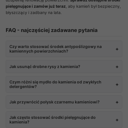
pielęgnujące i zamów już teraz
, aby kamień był bezpieczny,
błyszczący i zadbany na lata.
FAQ - najczęściej zadawane pytania
Czy warto stosować środek antypoślizgowy na
+
kamiennych powierzchniach?
Tak, szczególnie na płaskich, często uczęszczanych
+
Jak usunąć drobne rysy z kamienia?
fragmentach, gdzie wilgotny lub oblodzony kamień może
stanowić ryzyko poślizgu. Środek antypoślizgowy
Do powierzchownych zarysowań sprawdza się
Czym różni się mydło do kamienia od zwykłych
zwiększa przyczepność powierzchni bez zmiany jej
+
dedykowany środek do usuwania rys, taki jak Akemi Pro
detergentów?
wyglądu ani faktury.
Scrub, który wygładza powierzchnię bez konieczności
mechanicznego szlifowania. Głębsze rysy mogą wymagać
Mydło do kamienia ma delikatniejszą formułę,
+
Jak przywrócić połysk czarnemu kamieniowi?
profesjonalnej renowacji.
dopasowaną do porowatej struktury granitu i marmuru,
dzięki czemu nie narusza wcześniejszej impregnacji ani
Do tego celu dedykowany jest preparat taki jak Akemi
Jak często stosować środki pielęgnujące do
krystalizacji. Zwykłe detergenty mogą z czasem osłabiać
+
Spider Black, który odbudowuje głęboki, intensywny
kamienia?
efekt wcześniejszej pielęgnacji.
połysk charakterystyczny dla czarnego kamienia.