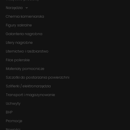
Narzędzia
Chemia kamieniarska
Figury sakralne
Galanteria nagrobna
Litery nagrobne
Liternictwo i rzeźbiarstwo
Filce polerskie
Materiały pomocnicze
Szczotki do postarzania powierzchni
Szlifierki / elektronarzędzia
Transport i magazynowanie
Uchwyty
BHP
Promocje
Nowości