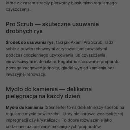
na podstawie
które z czasem straciły pierwotny blask mimo regularnego
tego, jak
czyszczenia.
strona jest
używana.
Pro Scrub — skuteczne usuwanie
drobnych rys
Doświadczenie
Aby nasza
Środek do usuwania rys
, taki jak Akemi Pro Scrub, radzi
strona
sobie z powierzchownymi zarysowaniami powstałymi
internetowa
podczas codziennego użytkowania lub czyszczenia
działała jak
najlepiej
niewłaściwymi materiałami. Regularne stosowanie preparatu
podczas
pomaga zachować jednolity, gładki wygląd kamienia bez
twojego
inwazyjnej renowacji.
przejścia na nią.
Jeśli odrzucisz
te pliki cookie,
Mydło do kamienia — delikatna
niektóre funkcje
znikną ze strony
pielęgnacja na każdy dzień
internetowej.
Mydło do kamienia
(Steinseife) to najdelikatniejszy sposób na
regularne mycie powierzchni, który nie narusza wcześniejszej
Marketing
impregnacji czy krystalizacji. To dobre rozwiązanie jako
Udostępniając
codzienne uzupełnienie mocniejszych preparatów
swoje