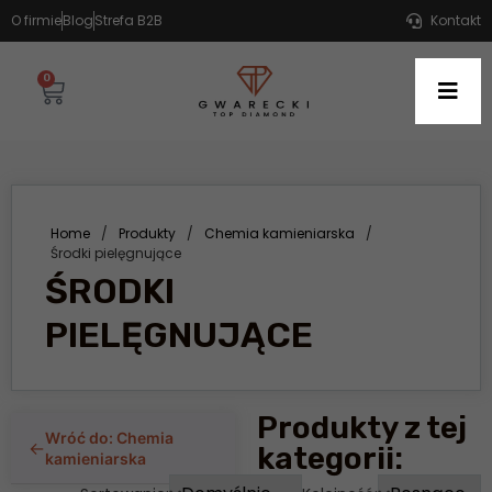
O firmie
Blog
Strefa B2B
Kontakt
0
Home
/
Produkty
/
Chemia kamieniarska
/
Środki pielęgnujące
ŚRODKI
PIELĘGNUJĄCE
Produkty z tej
Wróć do: Chemia
←
kategorii:
kamieniarska