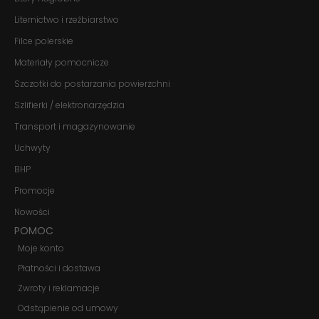
Liternictwo i rzeźbiarstwo
Doświadczenie
Filce polerskie
Aby nasza
strona
Materiały pomocnicze
internetowa
działała jak
Szczotki do postarzania powierzchni
najlepiej
Szlifierki / elektronarzędzia
podczas
twojego
Transport i magazynowanie
przejścia na nią.
Jeśli odrzucisz
Uchwyty
te pliki cookie,
niektóre funkcje
BHP
znikną ze strony
Promocje
internetowej.
Nowości
POMOC
Marketing
Moje konto
Udostępniając
swoje
Płatności i dostawa
zainteresowania i
zachowania
Zwroty i reklamacje
podczas
Odstąpienie od umowy
odwiedzania naszej