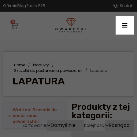
O firmie
Blog
Strefa B2B
Kontakt
0
Home
/
Produkty
/
Szczotki do postarzania powierzchni
/
Lapatura
LAPATURA
Produkty z tej
Wróć do: Szczotki do
kategorii:
←
postarzania
powierzchni
Sortowanie:
Kolejność: