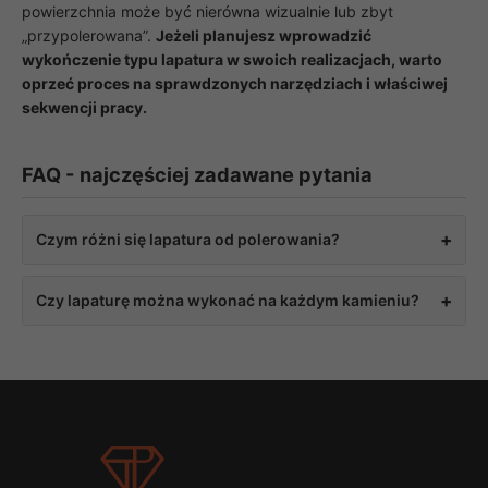
powierzchnia może być nierówna wizualnie lub zbyt
„przypolerowana”.
Jeżeli planujesz wprowadzić
wykończenie typu lapatura w swoich realizacjach, warto
oprzeć proces na sprawdzonych narzędziach i właściwej
sekwencji pracy.
FAQ - najczęściej zadawane pytania
+
Czym różni się lapatura od polerowania?
Polerowanie daje pełny, jednolity połysk. Lapatura
+
Czy lapaturę można wykonać na każdym kamieniu?
natomiast tworzy efekt półpołysku – powierzchnia jest
częściowo wypolerowana, ale zachowuje strukturę i
Nie każdy materiał reaguje na lapaturę w taki sam
zróżnicowanie.
sposób, ponieważ efekt końcowy zależy bezpośrednio od
struktury wewnętrznej kamienia, jego twardości oraz
wielkości ziaren. Najlepsze rezultaty uzyskuje się na
materiałach o wyraźnie zróżnicowanej strukturze, gdzie
występują różnice między twardszymi i bardziej miękkimi