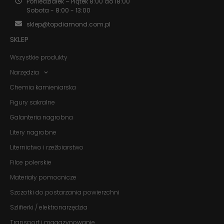
Poniedziałek – Piątek 8:00 do 18:00
Sobota - 8:00 - 13:00
sklep@topdiamond.com.pl
SKLEP
Wszystkie produkty
Narzędzia
Chemia kamieniarska
Konieczne
Figury sakralne
Te pliki cookie
nie są
Galanteria nagrobna
opcjonalne. Są
one potrzebne
Litery nagrobne
do
funkcjonowania
Liternictwo i rzeźbiarstwo
strony
Filce polerskie
internetowej.
Materiały pomocnicze
Szczotki do postarzania powierzchni
Statystyka
Abyśmy mogli
Szlifierki / elektronarzędzia
poprawić
funkcjonalność
Transport i magazynowanie