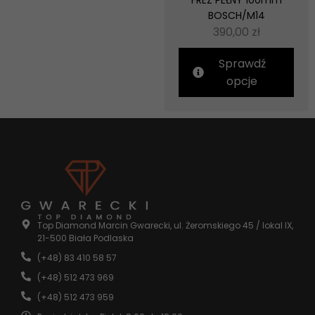
FREZ PEŁNY 100mm
BOSCH/M14
390,00
zł
Sprawdź
opcje
Top Diamond Marcin Gwarecki, ul. Żeromskiego 45 / lokal IX,
21-500 Biała Podlaska
(+48) 83 410 58 57
(+48) 512 473 969
(+48) 512 473 959