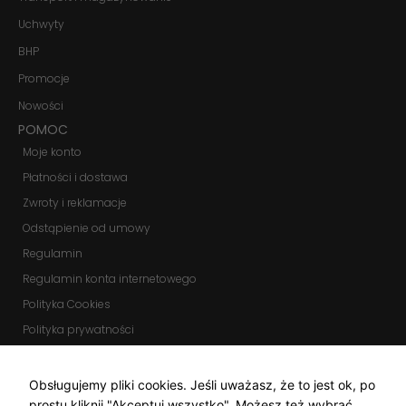
i strukturę
Uchwyty
strony
internetowej,
BHP
na podstawie
tego, jak
Promocje
strona jest
używana.
Nowości
POMOC
Moje konto
Doświadczenie
Płatności i dostawa
Aby nasza
strona
Zwroty i reklamacje
internetowa
działała jak
Odstąpienie od umowy
najlepiej
Regulamin
podczas
twojego
Regulamin konta internetowego
przejścia na nią.
Jeśli odrzucisz
Polityka Cookies
te pliki cookie,
Polityka prywatności
niektóre funkcje
znikną ze strony
Zmień ustawienia cookies
internetowej.
KOMUNIKATORY
Obsługujemy pliki cookies. Jeśli uważasz, że to jest ok, po
prostu kliknij "Akceptuj wszystko". Możesz też wybrać,