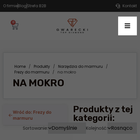
O firmie
Blog
Strefa B2B
Kontakt
0
Home
/
Produkty
/
Narzędzia do marmuru
/
Frezy do marmuru
/
na mokro
NA MOKRO
Produkty z tej
Wróć do: Frezy do
←
kategorii:
marmuru
Sortowanie:
Kolejność: