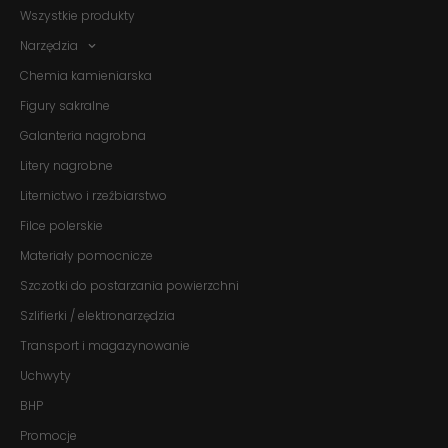
Wszystkie produkty
Narzędzia
Chemia kamieniarska
Figury sakralne
Galanteria nagrobna
Litery nagrobne
Liternictwo i rzeźbiarstwo
Filce polerskie
Materiały pomocnicze
Szczotki do postarzania powierzchni
Szlifierki / elektronarzędzia
Transport i magazynowanie
Konieczne
Uchwyty
Te pliki cookie
nie są
BHP
opcjonalne. Są
one potrzebne
Promocje