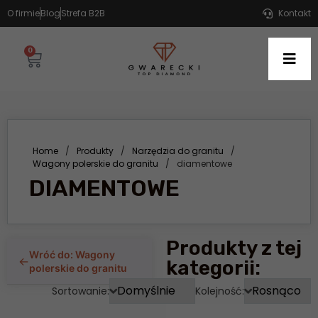
O firmie
Blog
Strefa B2B
Kontakt
0
Home
/
Produkty
/
Narzędzia do granitu
/
Wagony polerskie do granitu
/
diamentowe
DIAMENTOWE
Produkty z tej
Wróć do: Wagony
←
kategorii:
polerskie do granitu
Sortowanie:
Kolejność: