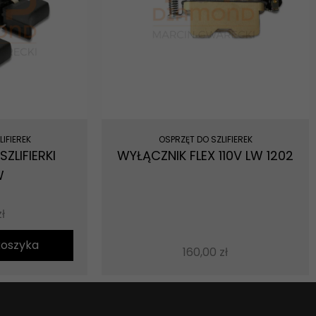
IFIEREK
OSPRZĘT DO SZLIFIEREK
ZLIFIERKI
WYŁĄCZNIK FLEX 110V LW 1202
W
zł
koszyka
160,00
zł