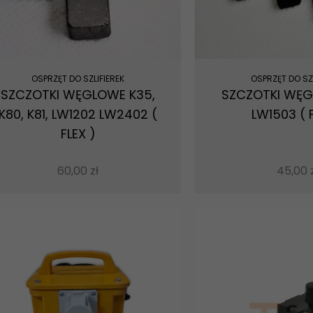
OSPRZĘT DO SZLIFIEREK
OSPRZĘT DO SZL
SZCZOTKI WĘGLOWE K35,
SZCZOTKI WĘG
K80, K81, LW1202 LW2402 (
LW1503 ( F
FLEX )
60,00
zł
45,00