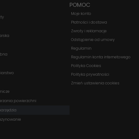
POMOC
strona jest
używana.
Moje konto
kty
Płatności i dostawa
Zwroty i reklamacje
Doświadczenie
arska
Aby nasza
Odstąpienie od umowy
strona
Regulamin
internetowa
obna
Regulamin konta internetowego
działała jak
najlepiej
Polityka Cookies
podczas
biarstwo
Polityka prywatności
twojego
Zmień ustawienia cookies
przejścia na nią.
nicze
Jeśli odrzucisz
te pliki cookie,
arzania powierzchni
niektóre funkcje
onarzędzia
znikną ze strony
internetowej.
azynowanie