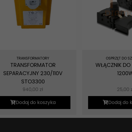
Konieczne
Te pliki cookie
nie są
opcjonalne. Są
one potrzebne
do
funkcjonowania
strony
TRANSFORMATORY
OSPRZĘT DO SZL
internetowej.
TRANSFORMATOR
WŁĄCZNIK DO S
SEPARACYJNY 230/110V
1200
STO3300
Statystyka
Abyśmy mogli
940,00
zł
25,00
poprawić
funkcjonalność
Dodaj do koszyka
Dodaj do 
i strukturę
strony
internetowej,
na podstawie
tego, jak