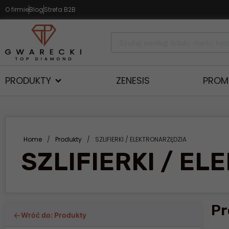
O firmie
Blog
Strefa B2B
PRODUKTY
ZENESIS
PROM
Home
/
Produkty
/
SZLIFIERKI / ELEKTRONARZĘDZIA
SZLIFIERKI / E
Pr
←
Wróć do: Produkty