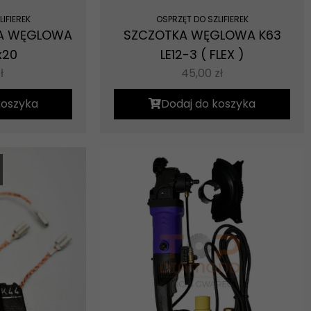
IFIEREK
OSPRZĘT DO SZLIFIEREK
MA WĘGLOWA
SZCZOTKA WĘGLOWA K63
x20
LE12-3 ( FLEX )
ł
45,00
zł
koszyka
Dodaj do koszyka