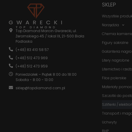
SKLEP
Wszystkie produ
Narzędzia
Top Diamond Marcin Gwarecki, ul.
Chemia kamieni
Żeromskiego 45 / lokal IX, 21-500 Biała
Podlaska
Figury sakralne
(+48) 83 410 58 57
Galanteria nagr
(+48) 512 473 969
Litery nagrobne
(+48) 512 473 959
Liternictwo i rzeź
Poniedziałek – Piątek 8:00 do 18:00
Filce polerskie
Sobota - 8:00 - 13:00
Materiały pomoc
sklep@topdiamond.com.pl
Szczotki do post
Szlifierki / elektr
Transport i mag
Uchwyty
BHP