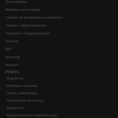
znikną ze strony
Filce polerskie
internetowej.
Materiały pomocnicze
Szczotki do postarzania powierzchni
Marketing
Szlifierki / elektronarzędzia
Udostępniając
swoje
Transport i magazynowanie
zainteresowania i
zachowania
Uchwyty
podczas
BHP
odwiedzania naszej
strony, zwiększasz
Promocje
szansę na
zobaczenie
Nowości
spersonalizowanych
POMOC
treści i ofert.
Moje konto
Płatności i dostawa
Zwroty i reklamacje
Odstąpienie od umowy
Regulamin
Regulamin konta internetowego