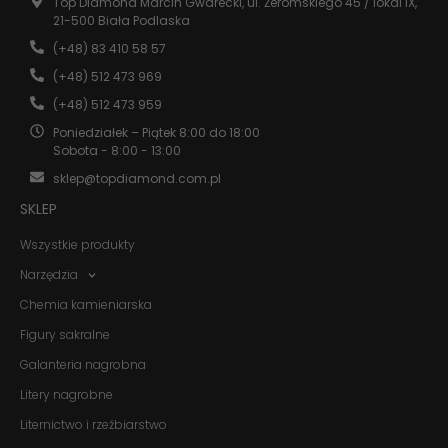
Top Diamond Marcin Gwarecki, ul. Żeromskiego 45 / lokal IX,
Statystyka
21-500 Biała Podlaska
Abyśmy mogli
poprawić
(+48) 83 410 58 57
funkcjonalność
(+48) 512 473 969
i strukturę
strony
(+48) 512 473 959
internetowej,
na podstawie
Poniedziałek – Piątek 8:00 do 18:00
tego, jak
Sobota - 8:00 - 13:00
strona jest
sklep@topdiamond.com.pl
używana.
SKLEP
Doświadczenie
Wszystkie produkty
Aby nasza
Narzędzia
strona
internetowa
Chemia kamieniarska
działała jak
najlepiej
Figury sakralne
podczas
Galanteria nagrobna
twojego
przejścia na nią.
Litery nagrobne
Jeśli odrzucisz
te pliki cookie,
Liternictwo i rzeźbiarstwo
niektóre funkcje