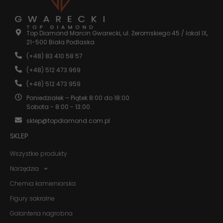
Statystyka
Abyśmy mogli
Top Diamond Marcin Gwarecki, ul. Żeromskiego 45 / lokal IX,
poprawić
21-500 Biała Podlaska
funkcjonalność
i strukturę
(+48) 83 410 58 57
strony
(+48) 512 473 969
internetowej,
na podstawie
(+48) 512 473 959
tego, jak
strona jest
Poniedziałek – Piątek 8:00 do 18:00
używana.
Sobota - 8:00 - 13:00
sklep@topdiamond.com.pl
SKLEP
Doświadczenie
Aby nasza
Wszystkie produkty
strona
internetowa
Narzędzia
działała jak
najlepiej
Chemia kamieniarska
podczas
twojego
Figury sakralne
przejścia na nią.
Galanteria nagrobna
Jeśli odrzucisz
te pliki cookie,