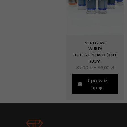
MONTAŻOWE
WURTH
KLEJ+SZCZELIWO (K+D)
300ml
37,00
zł
-
56,00
zł
Sprawdź
Konieczne
Te pliki cookie
opcje
nie są
opcjonalne. Są
one potrzebne
do
funkcjonowania
strony
internetowej.