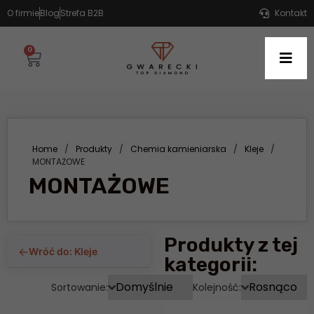
O firmie
Blog
Strefa B2B
Kontakt
0
Home
/
Produkty
/
Chemia kamieniarska
/
Kleje
/
MONTAŻOWE
MONTAŻOWE
Produkty z tej
←
Wróć do: Kleje
kategorii:
Sortowanie:
Kolejność: