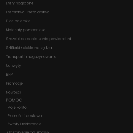
Litery nagrobne
niektóre funkcje
znikną ze strony
Liternictwo i rzeźbiarstwo
internetowej.
Filce polerskie
Materiały pomocnicze
Marketing
Szczotki do postarzania powierzchni
Udostępniając
swoje
Szlifierki / elektronarzędzia
zainteresowania i
zachowania
Transport i magazynowanie
podczas
odwiedzania naszej
Uchwyty
strony, zwiększasz
BHP
szansę na
zobaczenie
Promocje
spersonalizowanych
treści i ofert.
Nowości
POMOC
Moje konto
Płatności i dostawa
Zwroty i reklamacje
Odstąpienie od umowy