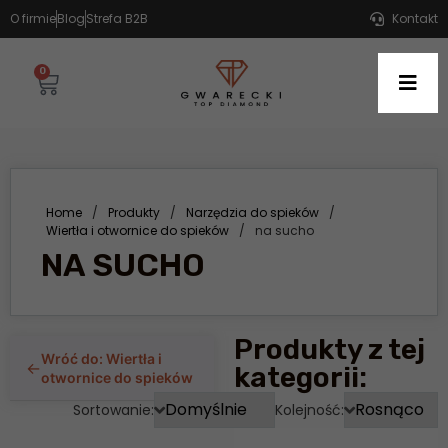
O firmie
Blog
Strefa B2B
Kontakt
0
Home
/
Produkty
/
Narzędzia do spieków
/
Wiertła i otwornice do spieków
/
na sucho
NA SUCHO
Produkty z tej
Wróć do: Wiertła i
←
kategorii:
otwornice do spieków
Sortowanie:
Kolejność: