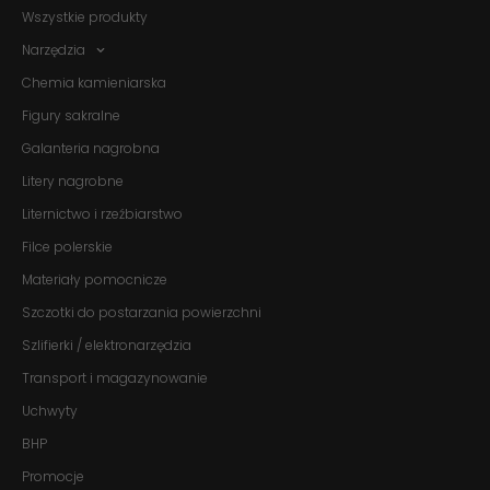
Wszystkie produkty
Narzędzia
Chemia kamieniarska
Figury sakralne
Galanteria nagrobna
Litery nagrobne
Liternictwo i rzeźbiarstwo
Filce polerskie
Materiały pomocnicze
Szczotki do postarzania powierzchni
Szlifierki / elektronarzędzia
Transport i magazynowanie
Konieczne
Uchwyty
Te pliki cookie
nie są
BHP
opcjonalne. Są
one potrzebne
Promocje