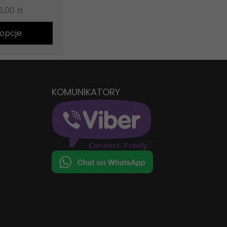
8,00
zł
opcje
KOMUNIKATORY