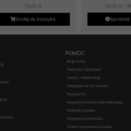
52,00
zł
-
5
75,00
zł
Dodaj do koszyka
Sprawdź 
POMOC
Moje konto
kty
Płatności i dostawa
Zwroty i reklamacje
arska
Odstąpienie od umowy
Regulamin
obna
Regulamin konta internetowego
Polityka Cookies
biarstwo
Polityka prywatności
Zmień ustawienia cookies