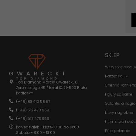
SKLEP
Wszystkie produ
Narzędzia
Top Diamond Marcin Gwarecki, ul.
Chemia kamieni
Żeromskiego 45 / lokal IX, 21-500 Biała
Podlaska
Figury sakralne
(+48) 83 410 58 57
Galanteria nagr
(+48) 512 473 969
Litery nagrobne
(+48) 512 473 959
Liternictwo i rzeź
Poniedziałek – Piątek 8:00 do 18:00
Filce polerskie
Sobota - 8:00 - 13:00