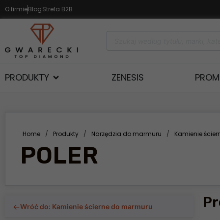
O firmie
Blog
Strefa B2B
PRODUKTY
ZENESIS
PROM
Home
/
Produkty
/
Narzędzia do marmuru
/
Kamienie ście
POLER
Pr
←
Wróć do: Kamienie ścierne do marmuru