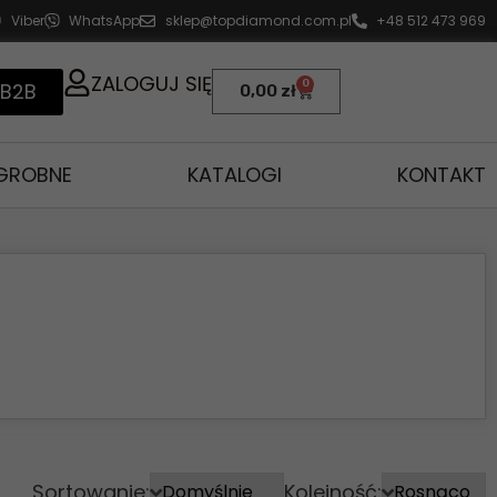
Viber
WhatsApp
sklep@topdiamond.com.pl
+48 512 473 969
ZALOGUJ SIĘ
0
 B2B
0,00
zł
AGROBNE
KATALOGI
KONTAKT
Sortowanie:
Kolejność: