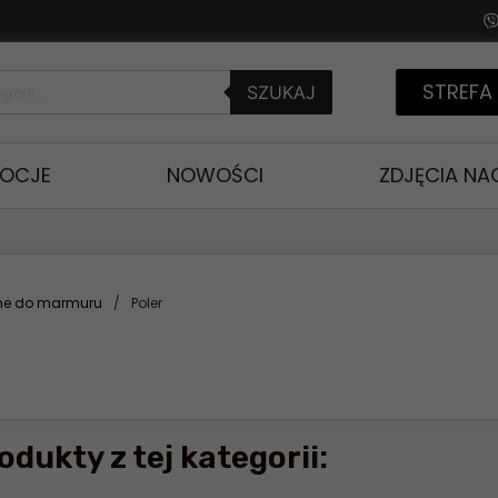
STREFA
SZUKAJ
OCJE
NOWOŚCI
ZDJĘCIA N
rne do marmuru
/
Poler
odukty z tej kategorii: