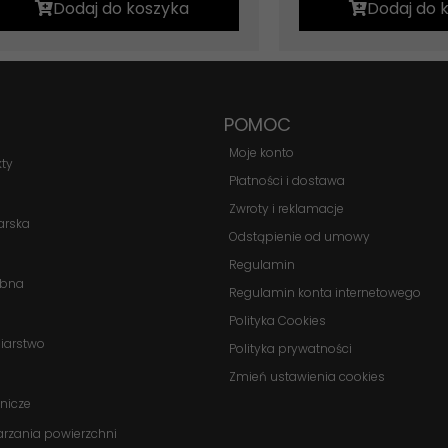
Dodaj do koszyka
Dodaj do 
POMOC
Moje konto
kty
Płatności i dostawa
Zwroty i reklamacje
arska
Odstąpienie od umowy
Regulamin
obna
Regulamin konta internetowego
Polityka Cookies
biarstwo
Polityka prywatności
Zmień ustawienia cookies
nicze
arzania powierzchni