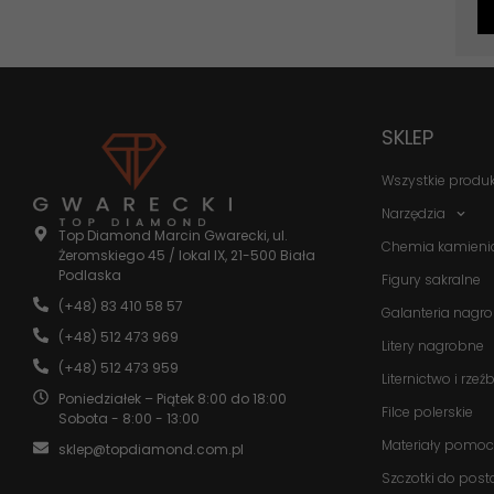
SKLEP
Wszystkie produ
Narzędzia
Top Diamond Marcin Gwarecki, ul.
Chemia kamieni
Żeromskiego 45 / lokal IX, 21-500 Biała
Podlaska
Figury sakralne
(+48) 83 410 58 57
Galanteria nagr
(+48) 512 473 969
Litery nagrobne
(+48) 512 473 959
Liternictwo i rzeź
Poniedziałek – Piątek 8:00 do 18:00
Filce polerskie
Sobota - 8:00 - 13:00
Materiały pomoc
sklep@topdiamond.com.pl
Szczotki do post