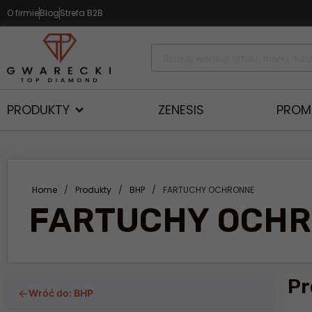
O firmie
Blog
Strefa B2B
PRODUKTY
ZENESIS
PROM
Home
/
Produkty
/
BHP
/
FARTUCHY OCHRONNE
FARTUCHY OCH
Pr
←
Wróć do: BHP