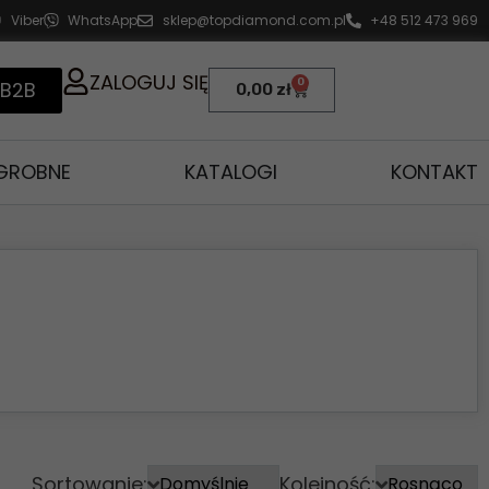
Viber
WhatsApp
sklep@topdiamond.com.pl
+48 512 473 969
ZALOGUJ SIĘ
0
 B2B
0,00
zł
AGROBNE
KATALOGI
KONTAKT
Sortowanie:
Kolejność: