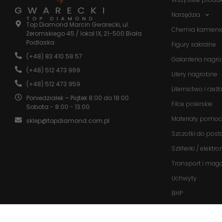
Narzędzia
Top Diamond Marcin Gwarecki, ul.
Chemia kamieni
Żeromskiego 45 / lokal IX, 21-500 Biała
Podlaska
Figury sakralne
(+48) 83 410 58 57
Galanteria nagr
(+48) 512 473 969
Litery nagrobne
(+48) 512 473 959
Liternictwo i rzeź
Poniedziałek – Piątek 8:00 do 18:00
Filce polerskie
Sobota - 8:00 - 13:00
Materiały pomoc
sklep@topdiamond.com.pl
Szczotki do post
Szlifierki / elektr
Transport i mag
Uchwyty
BHP
Promocje