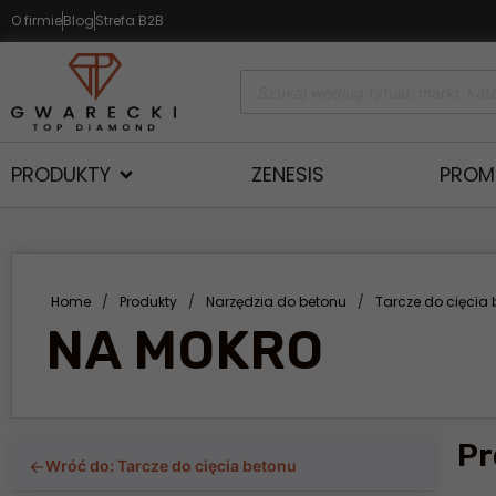
O firmie
Blog
Strefa B2B
PRODUKTY
ZENESIS
PROM
Home
/
Produkty
/
Narzędzia do betonu
/
Tarcze do cięcia
NA MOKRO
Pr
←
Wróć do: Tarcze do cięcia betonu