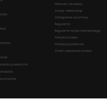
Płatności i dostawa
Statystyka
Abyśmy mogli
Zwroty i reklamacje
arska
poprawić
Odstąpienie od umowy
funkcjonalność
Regulamin
i strukturę
obna
strony
Regulamin konta internetowego
internetowej,
Polityka Cookies
na podstawie
biarstwo
Polityka prywatności
tego, jak
strona jest
Zmień ustawienia cookies
używana.
nicze
arzania powierzchni
onarzędzia
Doświadczenie
Aby nasza
azynowanie
strona
internetowa
działała jak
najlepiej
podczas