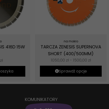
o
na mokro
IS 416D 15W
TARCZA ZENESIS SUPERNOVA
SHORT (400/500MM)
1050,00
zł
-
1500,00
zł
zł
koszyka
Sprawdź opcje
KOMUNIKATORY