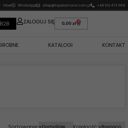
Viber
WhatsApp
sklep@topdiamond.com.pl
+48 512 473 969
ZALOGUJ SIĘ
0
 B2B
0,00
zł
AGROBNE
KATALOGI
KONTAKT
Sortowanie:
Kolejność: