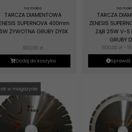
na mokro
na mokr
TARCZA DIAMENTOWA
TARCZA DIA
ENESIS SUPERNOVA 400mm
ZENESIS SUPERN
15W ŻYWOTNA GRUBY DYSK
ZĄB 25W V-S 
GRUBY D
1100,00
zł
-
1
900,00
zł
Dodaj do koszyka
Sprawdź 
rak w magazynie