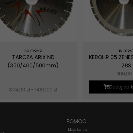
na mokro
na mokr
TARCZA ARIX ND
KEBOHR 05 ZENES
(350/400/500mm)
28S
Konieczne
900,00
Te pliki cookie
nie są
Dodaj do 
opcjonalne. Są
874,00
zł
-
1480,00
zł
one potrzebne
do
funkcjonowania
strony
internetowej.
POMOC
Moje konto
kty