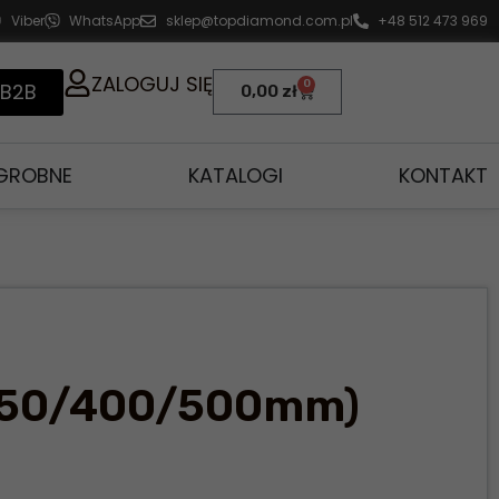
Viber
WhatsApp
sklep@topdiamond.com.pl
+48 512 473 969
ZALOGUJ SIĘ
0
 B2B
0,00
zł
AGROBNE
KATALOGI
KONTAKT
350/400/500mm)