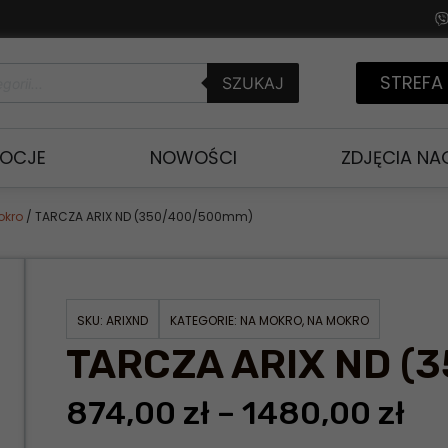
STREFA
SZUKAJ
OCJE
NOWOŚCI
ZDJĘCIA N
okro
/ TARCZA ARIX ND (350/400/500mm)
SKU:
ARIXND
KATEGORIE:
NA MOKRO
,
NA MOKRO
TARCZA ARIX ND (
874,00
zł
–
1480,00
zł