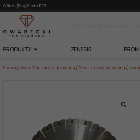
O firmie
Blog
Strefa B2B
PRODUKTY
ZENESIS
PROM
Strona główna
/
Narzędzia do betonu
/
Tarcze do cięcia betonu
/
na m