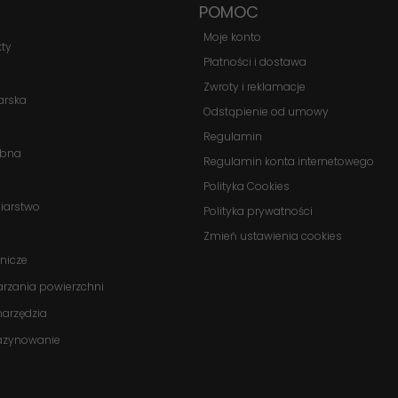
POMOC
Moje konto
Statystyka
kty
Abyśmy mogli
Płatności i dostawa
poprawić
Zwroty i reklamacje
funkcjonalność
arska
Odstąpienie od umowy
i strukturę
strony
Regulamin
obna
internetowej,
Regulamin konta internetowego
na podstawie
Polityka Cookies
tego, jak
biarstwo
strona jest
Polityka prywatności
używana.
Zmień ustawienia cookies
nicze
arzania powierzchni
Doświadczenie
Aby nasza
onarzędzia
strona
azynowanie
internetowa
działała jak
najlepiej