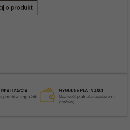
aj o produkt
WYGODNE PŁATNOŚCI
 REALIZACJA
Możliwość płatności przelewem i
 paczki w ciągu 24h
gotówką