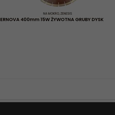
NA MOKRO
,
ZENESIS
PERNOVA 400mm 15W ŻYWOTNA GRUBY DYSK
Konieczne
Te pliki cookie
nie są
opcjonalne. Są
one potrzebne
do
funkcjonowania
strony
internetowej.