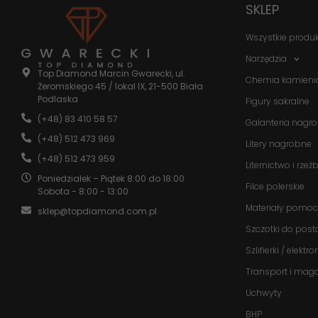
SKLEP
Wszystkie produ
Narzędzia
Top Diamond Marcin Gwarecki, ul.
Chemia kamieni
Żeromskiego 45 / lokal IX, 21-500 Biała
Podlaska
Figury sakralne
(+48) 83 410 58 57
Galanteria nagr
(+48) 512 473 969
Litery nagrobne
(+48) 512 473 959
Liternictwo i rzeź
Poniedziałek – Piątek 8:00 do 18:00
Filce polerskie
Sobota - 8:00 - 13:00
Materiały pomoc
sklep@topdiamond.com.pl
Szczotki do post
Szlifierki / elektr
Transport i mag
Uchwyty
BHP