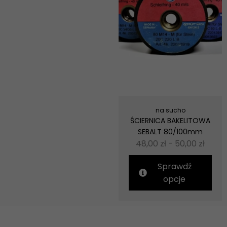
szansę na
zobaczenie
spersonalizowanych
treści i ofert.
na sucho
ŚCIERNICA BAKELITOWA
SEBALT 80/100mm
48,00
zł
-
50,00
zł
Sprawdź
opcje