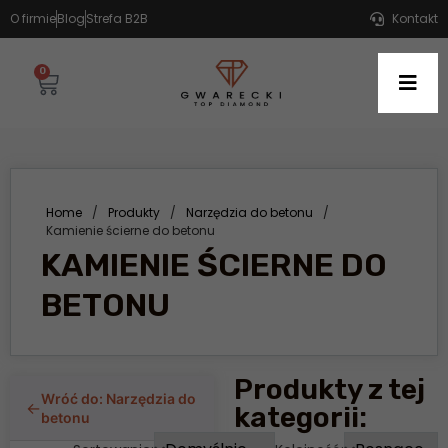
O firmie
Blog
Strefa B2B
Kontakt
0
Home
/
Produkty
/
Narzędzia do betonu
/
Kamienie ścierne do betonu
KAMIENIE ŚCIERNE DO
BETONU
Produkty z tej
Wróć do: Narzędzia do
←
kategorii:
betonu