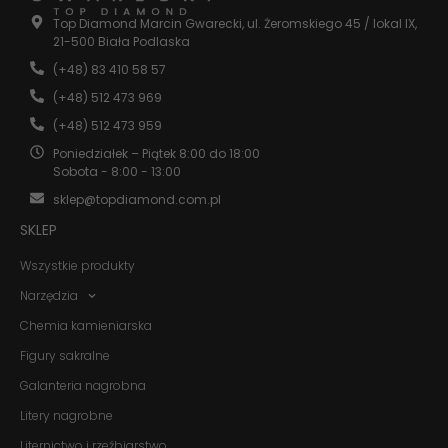
Top Diamond Marcin Gwarecki, ul. Żeromskiego 45 / lokal IX,
21-500 Biała Podlaska
(+48) 83 410 58 57
(+48) 512 473 969
(+48) 512 473 959
Poniedziałek – Piątek 8:00 do 18:00
Sobota - 8:00 - 13:00
sklep@topdiamond.com.pl
SKLEP
Wszystkie produkty
Narzędzia
Chemia kamieniarska
Figury sakralne
Galanteria nagrobna
Litery nagrobne
Liternictwo i rzeźbiarstwo