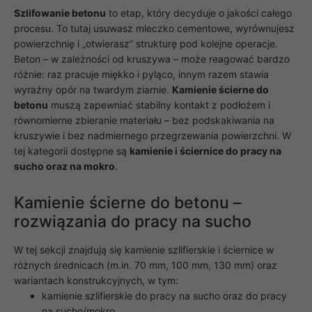
Szlifowanie betonu
to etap, który decyduje o jakości całego
procesu. To tutaj usuwasz mleczko cementowe, wyrównujesz
powierzchnię i „otwierasz” strukturę pod kolejne operacje.
Beton – w zależności od kruszywa – może reagować bardzo
różnie: raz pracuje miękko i pyląco, innym razem stawia
wyraźny opór na twardym ziarnie.
Kamienie ścierne do
betonu
muszą zapewniać stabilny kontakt z podłożem i
równomierne zbieranie materiału – bez podskakiwania na
kruszywie i bez nadmiernego przegrzewania powierzchni. W
tej kategorii dostępne są
kamienie i ściernice do pracy na
sucho oraz na mokro
.
Kamienie ścierne do betonu –
rozwiązania do pracy na sucho
W tej sekcji znajdują się kamienie szlifierskie i ściernice w
różnych średnicach (m.in. 70 mm, 100 mm, 130 mm) oraz
wariantach konstrukcyjnych, w tym:
kamienie szlifierskie do pracy na sucho oraz do pracy
na sucho/mokro,