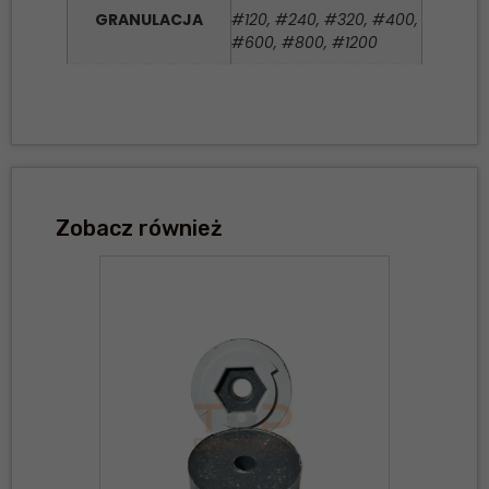
GRANULACJA
#120, #240, #320, #400,
#600, #800, #1200
Zobacz również