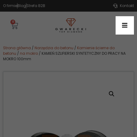
O firmie
Blog
Strefa B2B
Kontakt
0
Strona główna
/
Narzędzia do betonu
/
Kamienie ścierne do
betonu
/
na mokro
/ KAMIEŃ SZLIFIERSKI SYNTETYCZNY DO PRACY NA
MOKRO 100mm