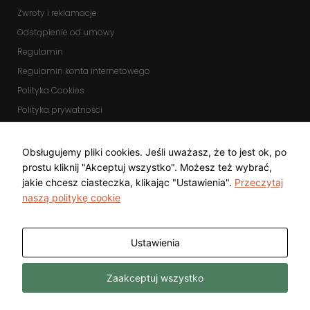
Zwroty i reklamacje
Odstąpienie od umowy
Regulamin
Regulamin konta internetowego
Polityka Cookies
Polityka prywatności
Zmień ustawienia cookies
KOMUNIKATORY
Obsługujemy pliki cookies. Jeśli uważasz, że to jest ok, po
prostu kliknij "Akceptuj wszystko". Możesz też wybrać,
jakie chcesz ciasteczka, klikając "Ustawienia".
Przeczytaj
naszą politykę cookie
Ustawienia
Copyright © 2025 Top Diamond Marcin
Wykonanie
Zaakceptuj wszystko
Gwarecki
Freeline