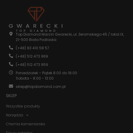
Statystyka
Abyśmy mogli
poprawić
Top Diamond Marcin Gwarecki, ul. Żeromskiego 45 / lokal IX,
funkcjonalność
21-500 Biała Podlaska
i strukturę
strony
(+48) 83 410 58 57
internetowej,
na podstawie
(+48) 512 473 969
tego, jak
(+48) 512 473 959
strona jest
używana.
Poniedziałek – Piątek 8:00 do 18:00
Sobota - 8:00 - 13:00
sklep@topdiamond.com.pl
Doświadczenie
Aby nasza
SKLEP
strona
internetowa
Wszystkie produkty
działała jak
najlepiej
Narzędzia
podczas
Chemia kamieniarska
twojego
przejścia na nią.
Figury sakralne