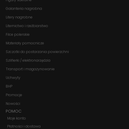
Jeśli odrzucisz
te pliki cookie,
Galanteria nagrobna
niektóre funkcje
znikną ze strony
Litery nagrobne
internetowej.
Liternictwo i rzeźbiarstwo
Filce polerskie
Marketing
Materiały pomocnicze
Udostępniając
swoje
Szczotki do postarzania powierzchni
zainteresowania i
zachowania
Szlifierki / elektronarzędzia
podczas
Transport i magazynowanie
odwiedzania naszej
strony, zwiększasz
Uchwyty
szansę na
zobaczenie
BHP
spersonalizowanych
treści i ofert.
Promocje
Nowości
POMOC
Moje konto
Płatności i dostawa