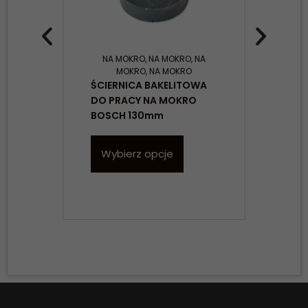
NA MOKRO
,
NA MOKRO
,
NA
MOKRO
,
NA MOKRO
KAM
ŚCIERNICA BAKELITOWA
PRA
DO PRACY NA MOKRO
BO
BOSCH 130mm
W
Wybierz opcje
Konieczne
Te pliki cookie
nie są
opcjonalne. Są
one potrzebne
do
funkcjonowania
strony
internetowej.