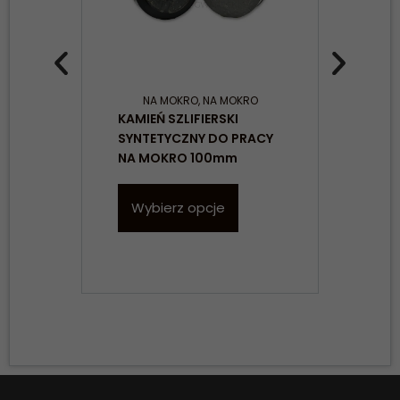
NA MOKRO
,
NA MOKRO
KAMIEŃ SZLIFIERSKI
KAM
SYNTETYCZNY DO PRACY
PRA
NA MOKRO 100mm
BO
Wybierz opcje
W
Konieczne
Te pliki cookie
nie są
opcjonalne. Są
one potrzebne
do
funkcjonowania
strony