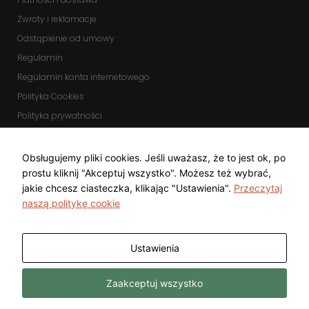
Zwroty i reklamacje
Odstąpienie od umowy
Regulamin
Regulamin konta internetowego
Polityka Cookies
Polityka prywatności
Zmień ustawienia cookies
KOMUNIKATORY
Obsługujemy pliki cookies. Jeśli uważasz, że to jest ok, po
prostu kliknij "Akceptuj wszystko". Możesz też wybrać,
jakie chcesz ciasteczka, klikając "Ustawienia".
Przeczytaj
naszą politykę cookie
Ustawienia
Copyright © 2025 Top Diamond Marcin
Wykonanie
Zaakceptuj wszystko
Gwarecki
Freeline