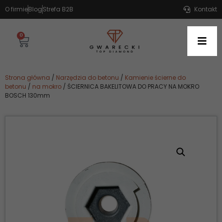
O firmie
Blog
Strefa B2B
Kontakt
0
Strona główna
/
Narzędzia do betonu
/
Kamienie ścierne do
betonu
/
na mokro
/ ŚCIERNICA BAKELITOWA DO PRACY NA MOKRO
BOSCH 130mm