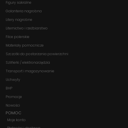
Figury sakralne
Jeśli odrzucisz
te pliki cookie,
Galanteria nagrobna
niektóre funkcje
znikną ze strony
Litery nagrobne
internetowej.
Liternictwo i rzeźbiarstwo
Filce polerskie
Marketing
Materiały pomocnicze
Udostępniając
swoje
Szczotki do postarzania powierzchni
zainteresowania i
zachowania
Szlifierki / elektronarzędzia
podczas
odwiedzania naszej
Transport i magazynowanie
strony, zwiększasz
Uchwyty
szansę na
zobaczenie
BHP
spersonalizowanych
treści i ofert.
Promocje
Nowości
POMOC
Moje konto
Płatności i dostawa