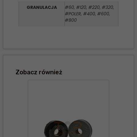
GRANULACJA
#60, #120, #220, #320,
#POLER, #400, #600,
#800
Zobacz również