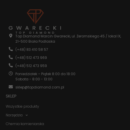
internetowej.
Statystyka
Abyśmy mogli
poprawić
funkcjonalność
Top Diamond Marcin Gwarecki, ul. Żeromskiego 45 / lokal IX,
i strukturę
21-500 Biała Podlaska
strony
(+48) 83 410 58 57
internetowej,
na podstawie
(+48) 512 473 969
tego, jak
strona jest
(+48) 512 473 959
używana.
Poniedziałek – Piątek 8:00 do 18:00
Sobota - 8:00 - 13:00
sklep@topdiamond.com.pl
Doświadczenie
Aby nasza
SKLEP
strona
internetowa
Wszystkie produkty
działała jak
najlepiej
Narzędzia
podczas
twojego
Chemia kamieniarska
przejścia na nią.