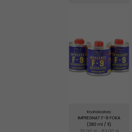
Krystalizatory
IMPREGNAT F-9 FOKA
(280 ml / 1l)
25,00
zł
-
83,00
zł