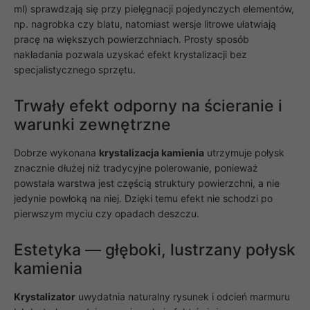
ml) sprawdzają się przy pielęgnacji pojedynczych elementów,
np. nagrobka czy blatu, natomiast wersje litrowe ułatwiają
pracę na większych powierzchniach. Prosty sposób
nakładania pozwala uzyskać efekt krystalizacji bez
specjalistycznego sprzętu.
Trwały efekt odporny na ścieranie i
Konieczne
Te pliki cookie
warunki zewnętrzne
nie są
opcjonalne. Są
one potrzebne
Dobrze wykonana
krystalizacja kamienia
utrzymuje połysk
do
znacznie dłużej niż tradycyjne polerowanie, ponieważ
funkcjonowania
powstała warstwa jest częścią struktury powierzchni, a nie
strony
internetowej.
jedynie powłoką na niej. Dzięki temu efekt nie schodzi po
pierwszym myciu czy opadach deszczu.
Statystyka
Estetyka — głęboki, lustrzany połysk
Abyśmy mogli
kamienia
poprawić
funkcjonalność
i strukturę
Krystalizator
uwydatnia naturalny rysunek i odcień marmuru
strony