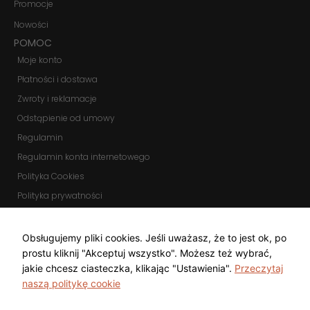
Promocje
Nowości
POMOC
Moje konto
Płatności i dostawa
Zwroty i reklamacje
Odstąpienie od umowy
Regulamin
Regulamin konta internetowego
Polityka Cookies
Polityka prywatności
Zmień ustawienia cookies
KOMUNIKATORY
Obsługujemy pliki cookies. Jeśli uważasz, że to jest ok, po
prostu kliknij "Akceptuj wszystko". Możesz też wybrać,
jakie chcesz ciasteczka, klikając "Ustawienia".
Przeczytaj
naszą politykę cookie