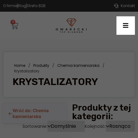
O firmie
Blog
Strefa B2B
Kontakt
0
Home
/
Produkty
/
Chemia kamieniarska
/
Krystalizatory
KRYSTALIZATORY
Produkty z tej
Wróć do: Chemia
←
kategorii:
kamieniarska
Sortowanie:
Kolejność: