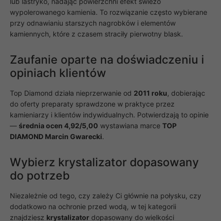
lub lastryko, nadając powierzchni efekt świeżo
internetowej,
na podstawie
wypolerowanego kamienia. To rozwiązanie często wybierane
tego, jak
przy odnawianiu starszych nagrobków i elementów
strona jest
kamiennych, które z czasem straciły pierwotny blask.
używana.
Zaufanie oparte na doświadczeniu i
Doświadczenie
opiniach klientów
Aby nasza
strona
Top Diamond działa nieprzerwanie od
2011 roku
, dobierając
internetowa
działała jak
do oferty preparaty sprawdzone w praktyce przez
najlepiej
kamieniarzy i klientów indywidualnych. Potwierdzają to opinie
podczas
—
średnia ocen 4,92/5,00
wystawiana marce
TOP
twojego
przejścia na nią.
DIAMOND Marcin Gwarecki
.
Jeśli odrzucisz
te pliki cookie,
Wybierz krystalizator dopasowany
niektóre funkcje
znikną ze strony
do potrzeb
internetowej.
Niezależnie od tego, czy zależy Ci głównie na połysku, czy
dodatkowo na ochronie przed wodą, w tej kategorii
Marketing
znajdziesz
krystalizator
dopasowany do wielkości
Udostępniając