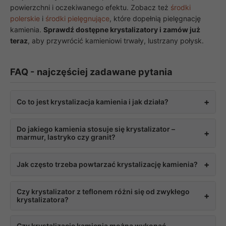
swoje
powierzchni i oczekiwanego efektu. Zobacz też
środki
zainteresowania i
polerskie
i
środki pielęgnujące
, które dopełnią pielęgnację
zachowania
kamienia.
Sprawdź dostępne krystalizatory i zamów już
podczas
teraz
, aby przywrócić kamieniowi trwały, lustrzany połysk.
odwiedzania naszej
strony, zwiększasz
szansę na
zobaczenie
FAQ - najczęściej zadawane pytania
spersonalizowanych
treści i ofert.
+
Co to jest krystalizacja kamienia i jak działa?
Krystalizacja polega na wcieraniu w powierzchnię
Do jakiego kamienia stosuje się krystalizator –
+
kamienia preparatu, który w reakcji chemicznej tworzy
marmur, lastryko czy granit?
twardą, błyszczącą warstwę będącą częścią struktury
kamienia, a nie powłoką na niej. Dzięki temu efekt jest
Krystalizatory są przeznaczone przede wszystkim do
+
Jak często trzeba powtarzać krystalizację kamienia?
trwalszy i bardziej odporny na ścieranie niż przy zwykłym
marmuru i lastryko, ponieważ te materiały najlepiej
polerowaniu mechanicznym.
reagują chemicznie z preparatem. Granit, jako kamień
Częstotliwość zależy od intensywności użytkowania
Czy krystalizator z teflonem różni się od zwykłego
znacznie twardszy i mniej porowaty, zwykle wymaga
+
powierzchni oraz warunków, na jakie jest narażona, ale
krystalizatora?
innych metod pielęgnacji, takich jak impregnacja lub
efekt zwykle utrzymuje się dłużej niż po tradycyjnym
polerowanie mechaniczne.
polerowaniu. Przy kamieniu na zewnątrz, wystawionym na
Tak. Dodatek teflonu zapewnia dodatkową barierę
Czy krystalizację kamienia można wykonać