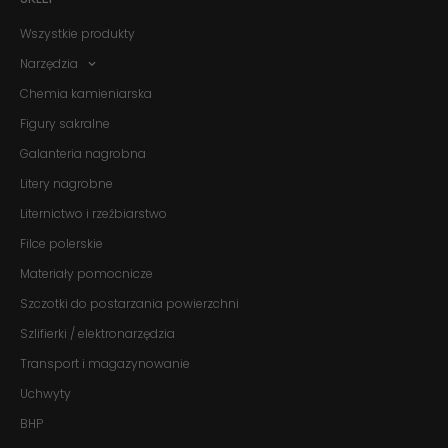
Wszystkie produkty
Narzędzia
Chemia kamieniarska
Figury sakralne
Galanteria nagrobna
Litery nagrobne
Liternictwo i rzeźbiarstwo
Filce polerskie
Materiały pomocnicze
Szczotki do postarzania powierzchni
Szlifierki / elektronarzędzia
Transport i magazynowanie
Uchwyty
BHP