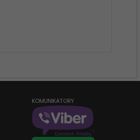
D
KOMUNIKATORY