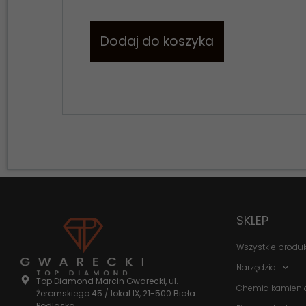
Dodaj do koszyka
SKLEP
Wszystkie produ
Narzędzia
Top Diamond Marcin Gwarecki, ul.
Chemia kamieni
Żeromskiego 45 / lokal IX, 21-500 Biała
Podlaska