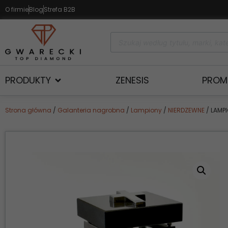
O firmie
Blog
Strefa B2B
PRODUKTY
ZENESIS
PROM
Strona główna
/
Galanteria nagrobna
/
Lampiony
/
NIERDZEWNE
/ LAMP